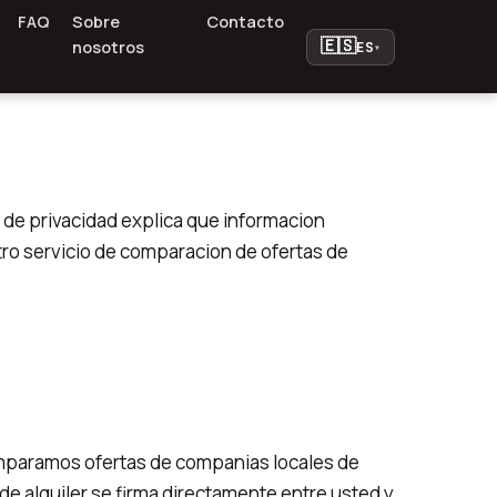
FAQ
Sobre
Contacto
🇪🇸
nosotros
ES
▾
 de privacidad explica que informacion
tro servicio de comparacion de ofertas de
mparamos ofertas de companias locales de
de alquiler se firma directamente entre usted y