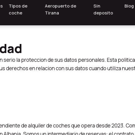
es
Tipos de
Aeropuerto de
Sin
Blog
coche
Tirana
deposito
idad
serio la proteccion de sus datos personales. Esta politica
sus derechos en relacion con sus datos cuando utiliza nues
pendiente de alquiler de coches que opera desde 2023. Co
 Albania. Somos un intermediario de reservas: el contrato 