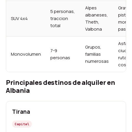
Alpes
Grava,
5 personas,
albaneses,
pistas
SUV 4x4
traccion
Theth,
monta
total
Valbona
pasos 
Asfalt
Grupos,
7-9
ciudad
Monovolumen
familias
personas
rutas
numerosas
coste
Principales destinos de alquiler en
Albania
Tirana
Capital