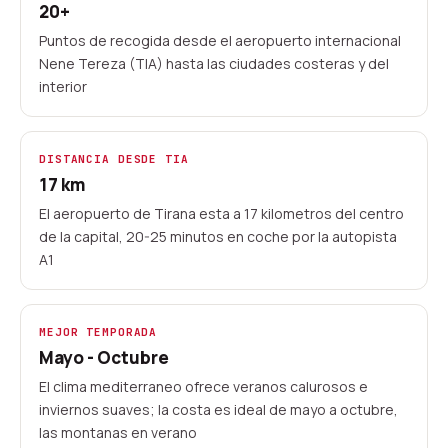
20+
Puntos de recogida desde el aeropuerto internacional
20+ puntos de recogida
Nene Tereza (TIA) hasta las ciudades costeras y del
Companias locales verificadas
interior
Reserva con tarjeta online
Desde 2023
DISTANCIA DESDE TIA
17 km
El aeropuerto de Tirana esta a 17 kilometros del centro
de la capital, 20-25 minutos en coche por la autopista
A1
MEJOR TEMPORADA
Mayo - Octubre
El clima mediterraneo ofrece veranos calurosos e
inviernos suaves; la costa es ideal de mayo a octubre,
las montanas en verano