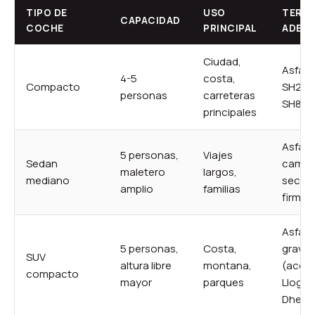
TIPO DE
USO
TERR
CAPACIDAD
COCHE
PRINCIPAL
ADEC
Ciudad,
Asfalto
4-5
costa,
Compacto
SH2, S
personas
carreteras
SH8, A
principales
Asfalt
5 personas,
Viajes
Sedan
camin
maletero
largos,
mediano
secun
amplio
familias
firmes
Asfalt
5 personas,
Costa,
grava
SUV
altura libre
montana,
(acce
compacto
mayor
parques
Llogar
Dherm