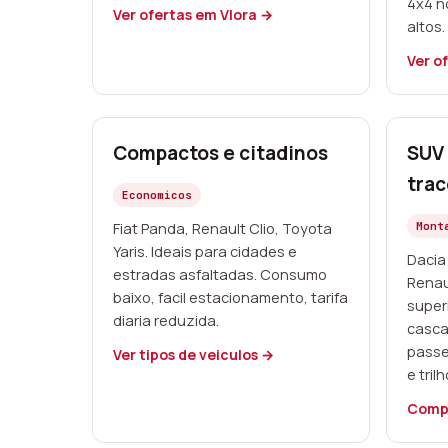
4x4 n
Ver ofertas em Vlora →
altos.
Ver o
Compactos e citadinos
SUV 
trac
Economicos
Fiat Panda, Renault Clio, Toyota
Mont
Yaris. Ideais para cidades e
Dacia 
estradas asfaltadas. Consumo
Renaul
baixo, facil estacionamento, tarifa
super
diaria reduzida.
casca
passe
Ver tipos de veiculos →
e tri
Comp