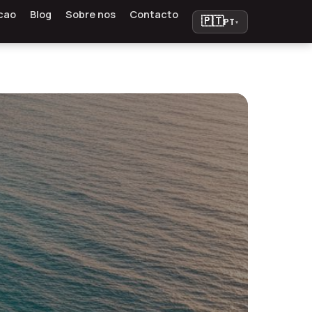
cao
Blog
Sobre nos
Contacto
🇵🇹
PT
▾