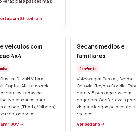
o verao para passes mais
fertas em Shkodra →
e veiculos com
Sedans medios e
cao 4x4
familiares
anha
Conforto
Duster, Suzuki Vitara,
Volkswagen Passat, Skoda
t Captur. Altura ao solo
Octavia, Toyota Corolla. Es
ior para estradas de
para 4-5 passageiros com
lho. Necessarios para
bagagem. Confortaveis par
s alpinos (Theth, Valbona)
viagens longas pela costa e
lhos montanhosos.
regioes.
arar SUV →
Ver sedans →