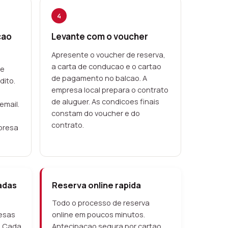
4
cao
Levante com o voucher
Apresente o voucher de reserva,
a carta de conducao e o cartao
ne
de pagamento no balcao. A
dito.
empresa local prepara o contrato
de aluguer. As condicoes finais
email.
constam do voucher e do
contrato.
presa
adas
Reserva online rapida
Todo o processo de reserva
esas
online em poucos minutos.
. Cada
Antecipacao segura por cartao,