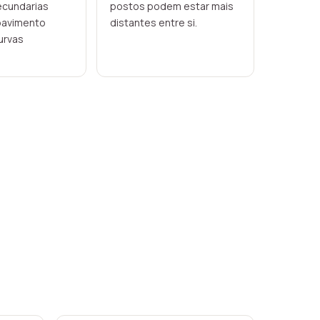
ecundarias
postos podem estar mais
pavimento
distantes entre si.
curvas