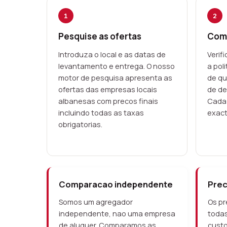
1
2
Pesquise as ofertas
Comp
Introduza o local e as datas de
Verif
levantamento e entrega. O nosso
a poli
motor de pesquisa apresenta as
de qu
ofertas das empresas locais
de de
albanesas com precos finais
Cada 
incluindo todas as taxas
exact
obrigatorias.
Comparacao independente
Prec
Somos um agregador
Os pr
independente, nao uma empresa
todas
de aluguer. Comparamos as
custo