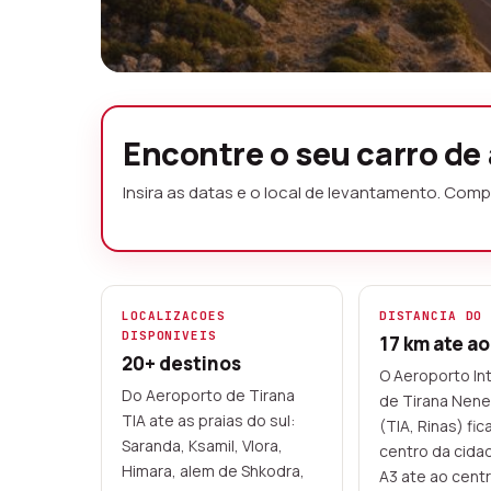
Aluguer de car
Encontre o seu carro de
caucao
Insira as datas e o local de levantamento. Com
Encontre e reserve o seu carro de a
albaneses. Comparamos as melhores
Tirana, Durres, Saranda, Vlora e mu
LOCALIZACOES
DISTANCIA DO
DISPONIVEIS
17 km ate a
por cartao, levantamento rapido co
20+ destinos
O Aeroporto In
Do Aeroporto de Tirana
de Tirana Nene
Mais de 20 localizacoes
Desde 2023
TIA ate as praias do sul:
(TIA, Rinas) fic
Reserva online
Saranda, Ksamil, Vlora,
centro da cida
Himara, alem de Shkodra,
A3 ate ao cent