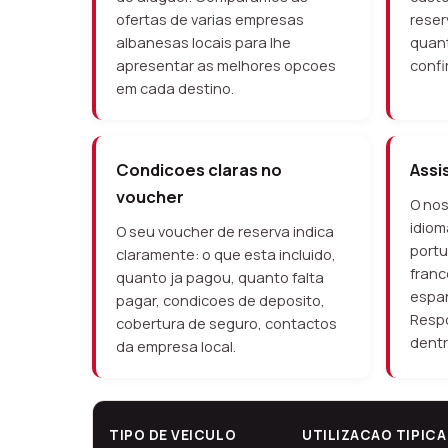
ofertas de varias empresas
reser
albanesas locais para lhe
quant
apresentar as melhores opcoes
confi
em cada destino.
Condicoes claras no
Assi
voucher
O nos
idiom
O seu voucher de reserva indica
portu
claramente: o que esta incluido,
franc
quanto ja pagou, quanto falta
espan
pagar, condicoes de deposito,
Resp
cobertura de seguro, contactos
dentr
da empresa local.
TIPO DE VEICULO
UTILIZACAO TIPICA