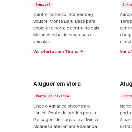
Capital
Entr
Centro historico, Skanderbeg
Aerop
Square, Monte Dajti. Base para
Terez
explorar o norte e centro do pais.
centr
Maior escolha de empresas e
chega
veiculos.
direct
Ver ofertas em Tirana →
Ver o
Aluguer em Vlora
Alu
Porta da riviera
Port
Onde o Adriatico encontra o
Norte
Jonico. Ponto de partida para a
porta
Passagem de Llogara e a Riviera
Alban
Albanesa ate Himara e Saranda.
Estra