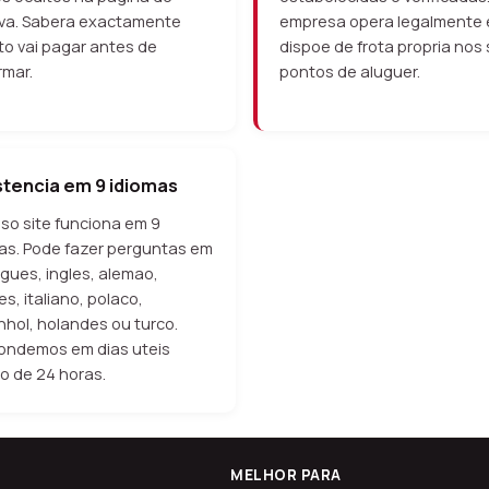
va. Sabera exactamente
empresa opera legalmente 
o vai pagar antes de
dispoe de frota propria nos
rmar.
pontos de aluguer.
stencia em 9 idiomas
so site funciona em 9
as. Pode fazer perguntas em
gues, ingles, alemao,
es, italiano, polaco,
hol, holandes ou turco.
ondemos em dias uteis
o de 24 horas.
MELHOR PARA