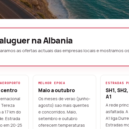
ros Albania sem
 aluguer na Albania
paramos as ofertas actuais das empresas locais e mostramos os 
luguer em mais de 20 destinos
 ofertas das empresas locais de
ito mais. Antecipacao segura online
 AEROPORTO
MELHOR EPOCA
ESTRADAS P
o centro
Maio a outubro
SH1, SH2,
m o voucher.
A1
ternacional
Os meses de verao (junho-
A rede princ
 Tereza
agosto) sao mais quentes
Empresas albanesas locais
asfaltada. 
a a 17 km do
e concorridos. Maio,
A1 liga Durr
de. Estrada
setembro e outubro
Estradas m
ro em 20-25
oferecem temperaturas