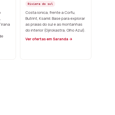
Riviera do sul
o
Costa ionica, frente a Corfu,
,
Butrint, Ksamil. Base para explorar
Tirana
as praias do sul e as montanhas
do interior (Gjirokastra, Olho Azul).
de
Ver ofertas em Saranda →