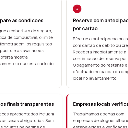
3
are as condicoes
Reserve com antecipa
por cartao
ique a cobertura de seguro,
tica de combustivel, o limite
Efectue a antecipacao onli
ilometragem, os requisitos
com cartao de debito ou cre
posito e as avaliacoes.
Recebera imediatamente a
oferta mostra
confirmacao de reserva por 
amente o que esta incluido.
O pagamento do restante e
efectuado no balcao da em
local no levantamento.
os finais transparentes
Empresas locais verific
ecos apresentados incluem
Trabalhamos apenas com
 as taxas obrigatorias. Sem
empresas de aluguer alban
s ocultos na pagina de
estabelecidas e verificadas