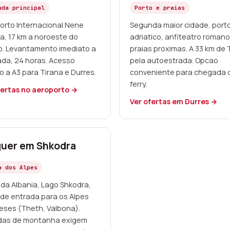
ada principal
Porto e praias
orto Internacional Nene
Segunda maior cidade, port
a, 17 km a noroeste do
adriatico, anfiteatro romano
o. Levantamento imediato a
praias proximas. A 33 km de 
da, 24 horas. Acesso
pela autoestrada. Opcao
o a A3 para Tirana e Durres.
conveniente para chegada 
ferry.
fertas no aeroporto →
Ver ofertas em Durres →
guer em Shkodra
a dos Alpes
 da Albania, Lago Shkodra,
 de entrada para os Alpes
eses (Theth, Valbona).
das de montanha exigem