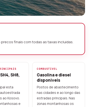
precos finais com todas as taxas incluidas.
RINCIPAIS
COMBUSTIVEL
 SH4, SH8,
Gasolina e diesel
disponiveis
ipal esta
Postos de abastecimento
A autoestrada
nas cidades e ao longo das
es ao Kosovo.
estradas principais. Nas
ontanhosas e
zonas montanhosas os