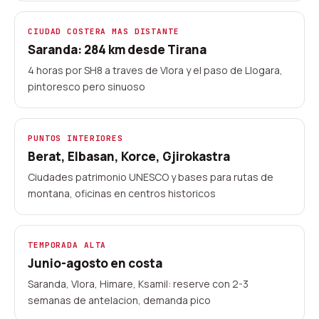
20+ puntos de recogida
Aeropuertos y centros urbanos
CIUDAD COSTERA MAS DISTANTE
Saranda: 284 km desde Tirana
Cobertura nacional
Empresas locales
4 horas por SH8 a traves de Vlora y el paso de Llogara,
pintoresco pero sinuoso
PUNTOS INTERIORES
Berat, Elbasan, Korce, Gjirokastra
Ciudades patrimonio UNESCO y bases para rutas de
montana, oficinas en centros historicos
TEMPORADA ALTA
Junio-agosto en costa
Saranda, Vlora, Himare, Ksamil: reserve con 2-3
semanas de antelacion, demanda pico