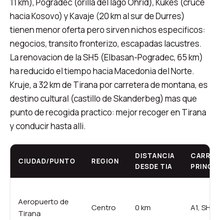
11 km), Pogradec (orilla del lago Ohrid), Kukes (cruce
hacia Kosovo) y Kavaje (20 km al sur de Durres)
tienen menor oferta pero sirven nichos especificos:
negocios, transito fronterizo, escapadas lacustres.
La renovacion de la SH5 (Elbasan-Pogradec, 65 km)
ha reducido el tiempo hacia Macedonia del Norte.
Kruje, a 32 km de Tirana por carretera de montana, es
destino cultural (castillo de Skanderbeg) mas que
punto de recogida practico: mejor recoger en Tirana
y conducir hasta alli.
DISTANCIA
CARRET
CIUDAD/PUNTO
REGION
DESDE TIA
PRINCIP
Aeropuerto de
Centro
0 km
A1, SH1
Tirana