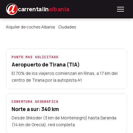
carrentalin
albania
Alquiler de coches Albania
Ciudades
Donde alquilar un coche en
PUNTO MAS SOLICITADO
Albania: 20+ ciudades
Aeropuerto de Tirana (TIA)
El 70% de los viajeros comienzan en Rinas, a 17 km del
Presencia en todas las regiones de Albania:
centro de Tirana por la autopista A1
desde el aeropuerto internacional de Tirana
hasta pueblos costeros en el sur y ciudades de
montana en el norte. Cada punto de recogida
COBERTURA GEOGRAFICA
conectado a la red de carreteras principales,
Norte a sur: 340 km
permitiendo iniciar su ruta desde cualquier
Desde Shkoder (3 km de Montenegro) hasta Saranda
destino.
(14 km de Grecia), red completa