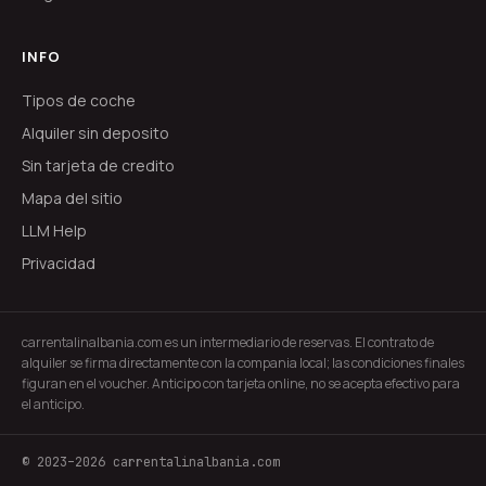
INFO
Tipos de coche
Alquiler sin deposito
Sin tarjeta de credito
Mapa del sitio
LLM Help
Privacidad
carrentalinalbania.com es un intermediario de reservas. El contrato de
alquiler se firma directamente con la compania local; las condiciones finales
figuran en el voucher. Anticipo con tarjeta online, no se acepta efectivo para
el anticipo.
© 2023–2026 carrentalinalbania.com