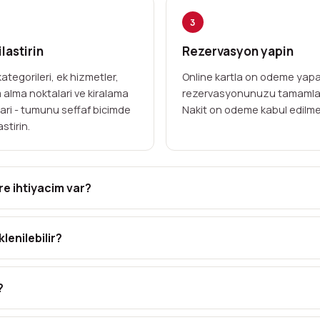
3
lastirin
Rezervasyon yapin
ategorileri, ek hizmetler,
Online kartla on odeme yap
m alma noktalari ve kiralama
rezervasyonunuzu tamamla
lari - tumunu seffaf bicimde
Nakit on odeme kabul edilme
astirin.
re ihtiyacim var?
lenilebilir?
?