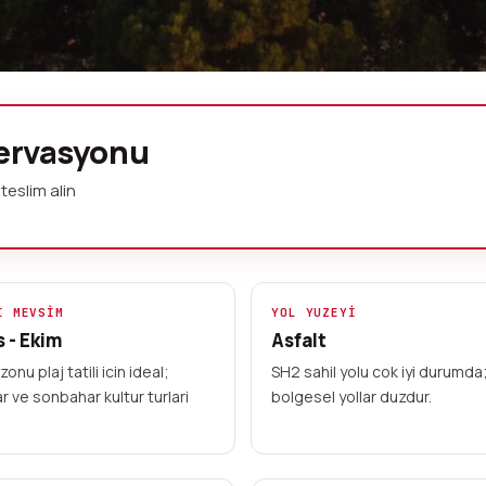
alama
zervasyonu
teslim alin
en teklif karsilastirmasi yapan
 tatili ve yakin bolgeleri kesfedin:
valimani 35 km. Modern araclar,
I MEVSIM
YOL YUZEYI
 - Ekim
Asfalt
a.
onu plaj tatili icin ideal;
SH2 sahil yolu cok iyi durumda
r ve sonbahar kultur turlari
bolgesel yollar duzdur.
Yerel firmalarla sozlesme