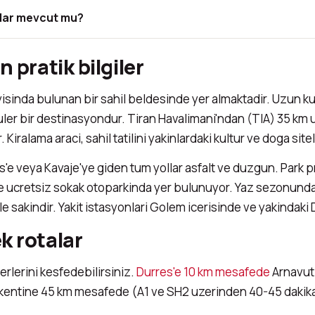
lar mevcut mu?
 pratik bilgiler
isinda bulunan bir sahil beldesinde yer almaktadir. Uzun kums
opuler bir destinasyondur. Tiran Havalimani'ndan (TIA) 35 km
 Kiralama araci, sahil tatilini yakinlardaki kultur ve doga site
'e veya Kavaje'ye giden tum yollar asfalt ve duzgun. Park pro
e ucretsiz sokak otoparkinda yer bulunuyor. Yaz sezonunda 
kle sakindir. Yakit istasyonlari Golem icerisinde ve yakindak
k rotalar
erlerini kesfedebilirsiniz.
Durres'e 10 km mesafede
Arnavutl
 baskentine 45 km mesafede (A1 ve SH2 uzerinden 40-45 dakika