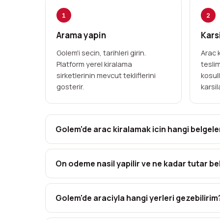
1
2
Arama yapin
Karsi
Golem'i secin, tarihleri girin.
Arac k
Platform yerel kiralama
tesli
sirketlerinin mevcut tekliflerini
kosul
gosterir.
karsil
Golem'de arac kiralamak icin hangi belgele
On odeme nasil yapilir ve ne kadar tutar bek
Golem'de araciyla hangi yerleri gezebilirim