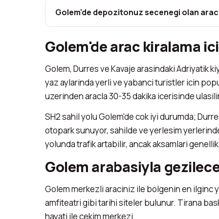
Golem'de depozitonuz secenegi olan arac
Golem'de arac kiralama icin
Golem, Durres ve Kavaje arasindaki Adriyatik kiy
yaz aylarinda yerli ve yabanci turistler icin p
uzerinden aracla 30-35 dakika icerisinde ulasilir.
SH2 sahil yolu Golem'de cok iyi durumda; Durres
otopark sunuyor, sahilde ve yerlesim yerlerind
yolunda trafik artabilir, ancak aksamlari genelli
Golem arabasiyla gezilece
Golem merkezli araciniz ile bolgenin en ilginc y
amfiteatri gibi tarihi siteler bulunur. Tirana
hayati ile cekim merkezi.