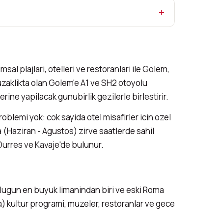
al plajlari, otelleri ve restoranlari ile Golem,
 uzaklikta olan Golem'e A1 ve SH2 otoyolu
lerine yapilacak gunubirlik gezilerle birlestirir.
blemi yok: cok sayida otel misafirler icin ozel
(Haziran - Agustos) zirve saatlerde sahil
i Durres ve Kavaje'de bulunur.
ugun en buyuk limanindan biri ve eski Roma
) kultur programi, muzeler, restoranlar ve gece