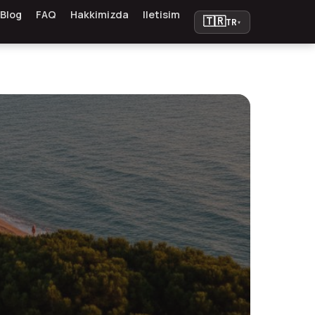
Blog
FAQ
Hakkimizda
Iletisim
🇹🇷
TR
▾