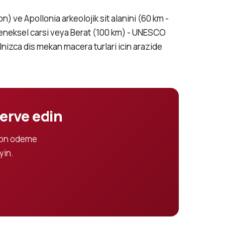
) ve Apollonia arkeolojik sit alanini (60 km -
geleneksel carsi veya Berat (100 km) - UNESCO
alnizca dis mekan macera turlari icin arazide
zerve edin
la on odeme
yin.