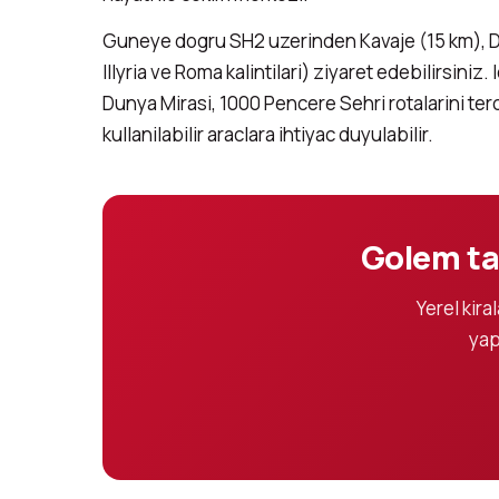
Guneye dogru SH2 uzerinden Kavaje (15 km), Divja
Illyria ve Roma kalintilari) ziyaret edebilirsin
Dunya Mirasi, 1000 Pencere Sehri rotalarini terc
kullanilabilir araclara ihtiyac duyulabilir.
Golem tat
Yerel kira
yap