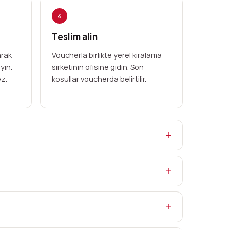
4
Teslim alin
arak
Voucherla birlikte yerel kiralama
yin.
sirketinin ofisine gidin. Son
z.
kosullar voucherda belirtilir.