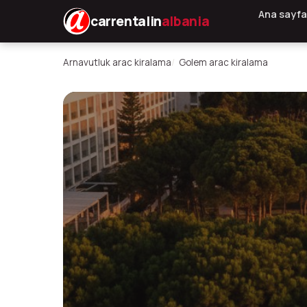
Ana sayfa
carrentalin
albania
Arnavutluk arac kiralama
Golem arac kiralama