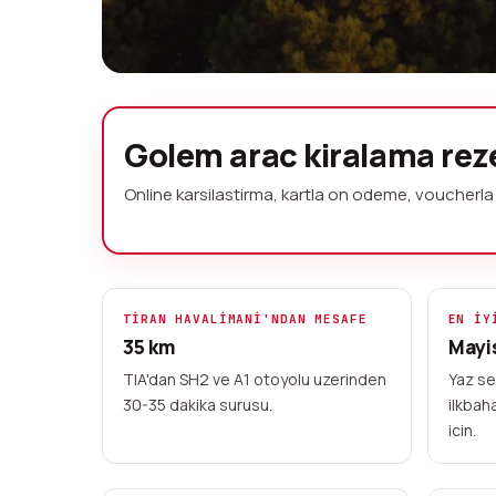
Golem arac kir
Golem arac kiralama re
depozitosuz
Online karsilastirma, kartla on odeme, voucherla 
Golem'de yerel kiralama sirketlerind
bagimsiz rezervasyon platformu. Sahil
Durres 10 km, Tirana 45 km, Tiran Ha
TIRAN HAVALIMANI'NDAN MESAFE
EN IY
35 km
Mayis
online on odeme, teslimat voucherd
TIA'dan SH2 ve A1 otoyolu uzerinden
Yaz sez
30-35 dakika surusu.
ilkbaha
2023'ten beri hizmetinizde
20+ noktada
icin.