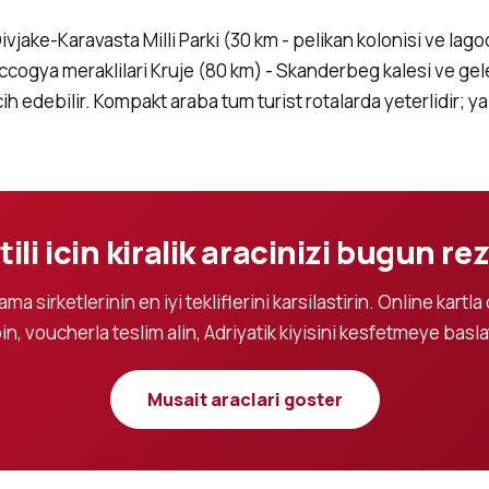
ke-Karavasta Milli Parki (30 km - pelikan kolonisi ve lagoon
iz. Iccogya meraklilari Kruje (80 km) - Skanderbeg kalesi ve 
ih edebilir. Kompakt araba tum turist rotalarda yeterlidir; y
ili icin kiralik aracinizi bugun re
lama sirketlerinin en iyi tekliflerini karsilastirin. Online kart
in, voucherla teslim alin, Adriyatik kiyisini kesfetmeye basla
Musait araclari goster