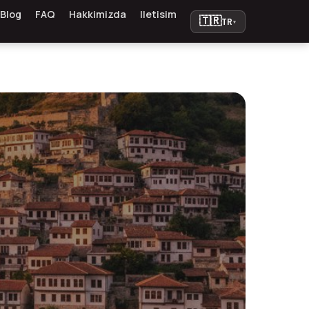
Blog
FAQ
Hakkimizda
Iletisim
🇹🇷
TR
▾