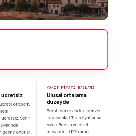
YAKIT FIYATI BAGLAMI
e ucretsiz
Ulusal ortalama
duzeyde
 ucretli otopark,
Berat merkezindeki benzin
llesi
istasyonlari Tiran fiyatlarına
 ucretsiz. Sehir
yakin. Benzin ve dizel
aylarinda
mevcuttur, LPG kararli.
n gelme onerisi.