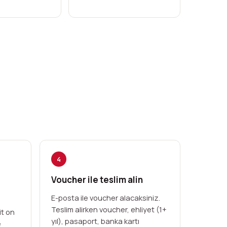
4
Voucher ile teslim alin
E-posta ile voucher alacaksiniz.
Teslim alirken voucher, ehliyet (1+
it on
yıl), pasaport, banka kartı
e