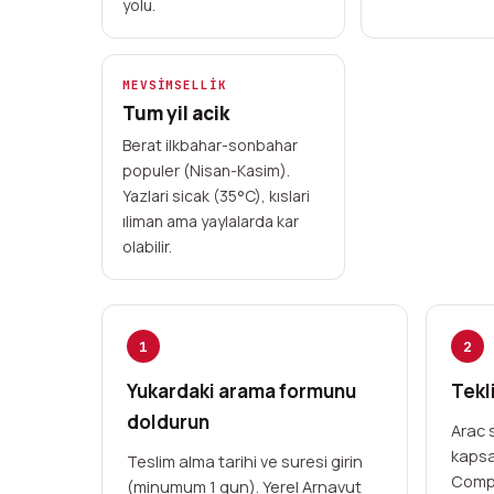
yolu.
MEVSIMSELLIK
Tum yil acik
Berat ilkbahar-sonbahar
populer (Nisan-Kasim).
Yazlari sicak (35°C), kıslari
ıliman ama yaylalarda kar
olabilir.
1
2
Yukardaki arama formunu
Tekli
doldurun
Arac s
kapsa
Teslim alma tarihi ve suresi girin
Compa
(minumum 1 gun). Yerel Arnavut