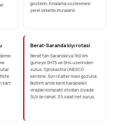
gosterin. Kiralama sozlesmesi
el
yerel sirketle imzalanir.
u
Berat-Saranda kiyı rotasi
odeme
Berat'tan Saranda'ya 160 km
eme
guneye SH75 ve SH4 uzerinden
tutar
surus. Gjirokastra UNESCO
fiste
kentine, Syri i Kalter mavi gozune,
n kart
Butrint antik kent harabeleri
virajları kompakt otodan ziyade
SUV ile rahat. 3.5 saat net surus.