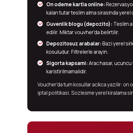
On odeme kartla online:
Rezervasyon 
kalan tutar teslim alma sirasinda yerel 
Guvenlik blogu (depozito):
Teslim al
edilir. Miktar vouvher'da belirtilir.
Depozitosuz arabalar:
Bazi yerel sir
kosuludur. Filtrelerle arayin.
Sigorta kapsami:
Arac hasar, ucuncu t
karistirilmamalidir.
Voucher'da tum kosullar acikca yazilir: on 
iptal politikasi. Sozlesme yerel kiralama si