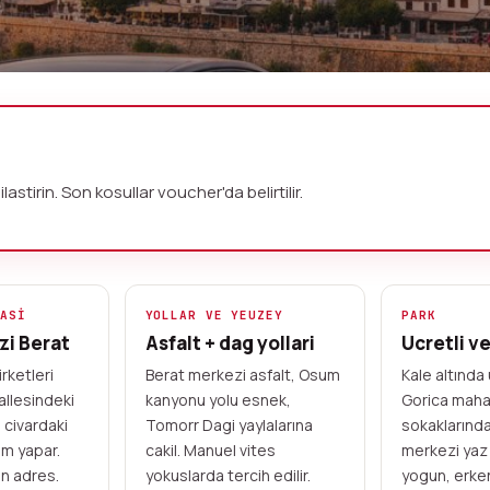
lama
n
ilastirin. Son kosullar voucher'da belirtilir.
cevresi icin yerel kiralama
in. Online kartla on odeme, voucher ile
um kanyonunu esnek aracla kesfedin.
TASI
YOLLAR VE YEUZEY
PARK
zi Berat
Asfalt + dag yollari
Ucretli v
Nakit on odeme kabul edilmez
irketleri
Berat merkezi asfalt, Osum
Kale altında
llesindeki
kanyonu yolu esnek,
Gorica maha
 civardaki
Tomorr Dagi yaylalarına
sokaklarında
im yapar.
cakil. Manuel vites
merkezi yaz 
n adres.
yokuslarda tercih edilir.
yogun, erke