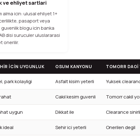
 ve ehliyet sartlari
m alma icin: ulusal ehliyet 1+
ecerlilikte, pasaport veya
k, guvenlik blogu icin banka
 AB disi suruculer uluslararasi
t onerilir.
HIR ICIN UYGUNLUK
OSUM KANYONU
TOMORR DAGI 
 park kolayligi
Asfalt kisim yeterli
Yuksek clearance
 rahat
Cakıl kesim guvenli
Tomorr cakil yo
ahat uygun
Dikkat ile
Clearance sinirl
k ideal
Sehir ici yeterli
Onerilen degil