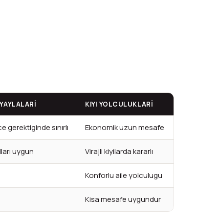
YAYLALARI
KIYI YOLCULUKLARI
 gerektiginde sınırlı
Ekonomik uzun mesafe
lları uygun
Virajli kiyilarda kararlı
i
Konforlu aile yolculugu
Kisa mesafe uygundur