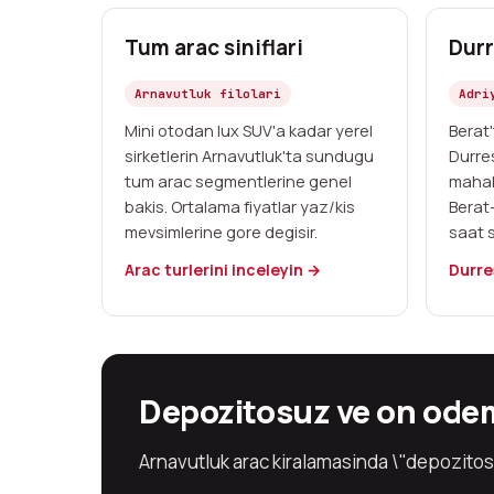
Tum arac siniflari
Durr
Arnavutluk filolari
Adri
Mini otodan lux SUV'a kadar yerel
Berat
sirketlerin Arnavutluk'ta sundugu
Durres
tum arac segmentlerine genel
mahall
bakis. Ortalama fiyatlar yaz/kis
Berat
mevsimlerine gore degisir.
saat 
Arac turlerini inceleyin →
Durres
Depozitosuz ve on ode
Arnavutluk arac kiralamasinda \"depozitosu