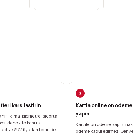
3
fleri karsilastirin
Kartla online on odeme
yapin
inifi, klima, kilometre, sigorta
mı, depozito kosulu.
Kart ile on odeme yapın, nak
ct ve SUV fiyatları temelde
odeme kabul edilmez. Geriy