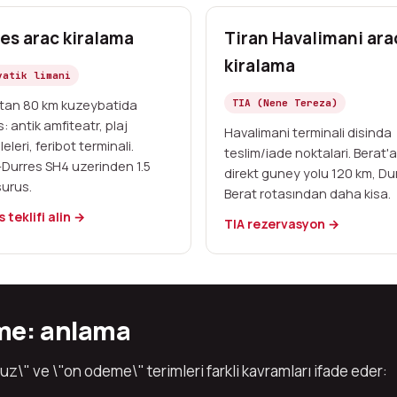
es arac kiralama
Tiran Havalimani ara
kiralama
yatik limani
'tan 80 km kuzeybatida
TIA (Nene Tereza)
: antik amfiteatr, plaj
Havalimani terminali disinda
eleri, feribot terminali.
teslim/iade noktalari. Berat'a
-Durres SH4 uzerinden 1.5
direkt guney yolu 120 km, Du
surus.
Berat rotasından daha kisa.
 teklifi alin →
TIA rezervasyon →
me: anlama
z\" ve \"on odeme\" terimleri farkli kavramları ifade eder: