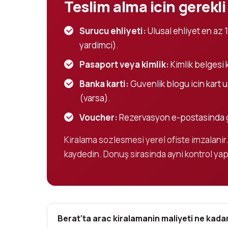
Teslim alma icin gerekli
Surucu ehliyeti:
Ulusal ehliyet en az 1
yardimci).
Pasaport veya kimlik:
Kimlik belgesi 
Banka karti:
Guvenlik blogu icin kart uz
(varsa).
Voucher:
Rezervasyon e-postasinda g
Kiralama sozlesmesi yerel ofiste imzalanir. 
kaydedin. Donuş sirasinda ayni kontrol yapi
Berat'ta arac kiralamanin maliyeti ne kadar 