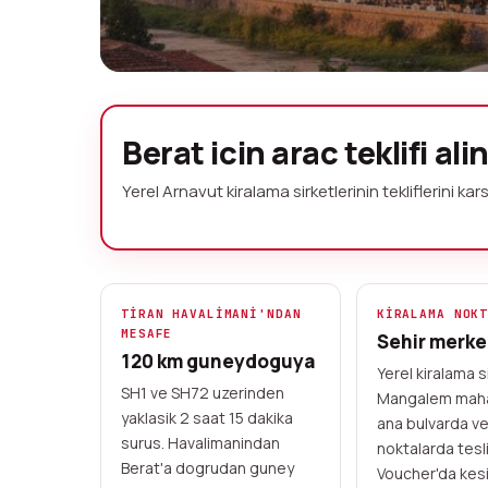
Berat arac kira
Berat icin arac teklifi ali
depozitosuz
Yerel Arnavut kiralama sirketlerinin tekliflerini kars
UNESCO Dunya Mirasi kenti Berat ve 
sirketlerinin tekliflerini karsilastir
teslim. Bin Pencereli Sehir'i ve Os
TIRAN HAVALIMANI'NDAN
KIRALAMA NOK
MESAFE
Sehir merke
120 km guneydoguya
Kart ile online on odeme
Yerel sirketler
Yerel kiralama s
SH1 ve SH72 uzerinden
Mangalem maha
Voucher sartlari
yaklasik 2 saat 15 dakika
ana bulvarda ve
surus. Havalimanindan
noktalarda tesl
Berat'a dogrudan guney
Voucher'da kesi