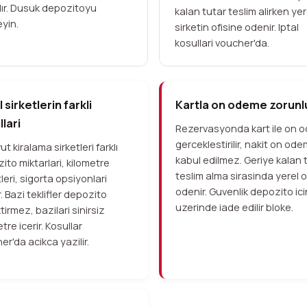
ıdır. Dusuk depozitoyu
kalan tutar teslim alirken yer
eyin.
sirketin ofisine odenir. Iptal
kosullari voucher'da.
 sirketlerin farkli
Kartla on odeme zorunl
lari
Rezervasyonda kart ile on 
gerceklestirilir, nakit on od
t kiralama sirketleri farklı
kabul edilmez. Geriye kalan 
ito miktarlari, kilometre
teslim alma sirasinda yerel o
leri, sigorta opsiyonlari
odenir. Guvenlik depozito ici
. Bazi teklifler depozito
uzerinde iade edilir bloke.
tirmez, bazilari sinirsiz
tre icerir. Kosullar
er'da acikca yazilir.