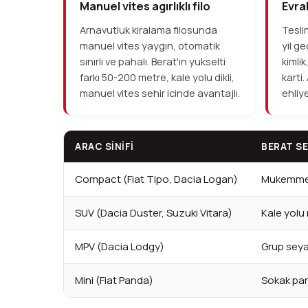
Manuel vites agırlıklı filo
Evrak
Arnavutluk kiralama filosunda
Tesli
manuel vites yaygın, otomatik
yil g
sınırlı ve pahalı. Berat'ın yukselti
kimli
farkı 50-200 metre, kale yolu dikli,
karti.
manuel vites sehir icinde avantajlı.
ehliye
ARAC SINIFI
BERAT SE
Compact (Fiat Tipo, Dacia Logan)
Mukemmel,
SUV (Dacia Duster, Suzuki Vitara)
Kale yolu
MPV (Dacia Lodgy)
Grup sey
Mini (Fiat Panda)
Sokak par