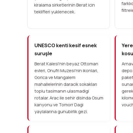
farkl
kiralama sirketlerinin Berat icin
filtrel
teklifleri yuklenecek.
UNESCO kenti kesif esnek
Yerel
suruşle
kosul
Berat Kalesi'nin beyaz Ottoman
Arnavu
evleri, Onufri Muzesi'nin ikonlari,
depoz
Gorica ve Mangalem
paket
mahallelerinin daracik sokakları
sunar
toplu tasimanın ulasmadigi
gerek
rotalar. Arac ile sehir disinda Osum
kilome
kanyonu ve Tomorr Dagi
vouch
yaylalarına gunubirlik gezi.