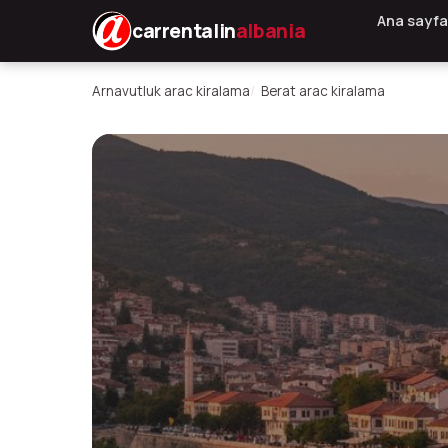
Ana sayfa
carrentalin
albania
Arnavutluk arac kiralama
Berat arac kiralama