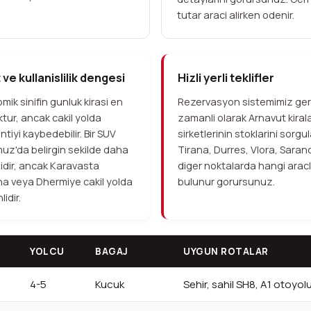
tutar araci alirken odenir.
 ve kullanislilik dengesi
Hizli yerli teklifler
mik sinifin gunluk kirasi en
Rezervasyon sistemimiz ge
tur, ancak cakil yolda
zamanli olarak Arnavut kira
ntiyi kaybedebilir. Bir SUV
sirketlerinin stoklarini sorgul
z'da belirgin sekilde daha
Tirana, Durres, Vlora, Saran
idir, ancak Karavasta
diger noktalarda hangi arac
na veya Dhermiye cakil yolda
bulunur gorursunuz.
idir.
YOLCU
BAGAJ
UYGUN ROTALAR
4-5
Kucuk
Sehir, sahil SH8, A1 otoyol