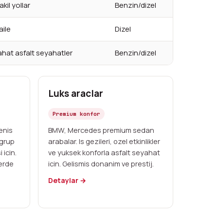
kil yollar
Benzin/dizel
aile
Dizel
, rahat asfalt seyahatler
Benzin/dizel
Luks araclar
Premium konfor
enis
BMW, Mercedes premium sedan
 grup
arabalar. Is gezileri, ozel etkinlikler
 icin.
ve yuksek konforla asfalt seyahat
erde
icin. Gelismis donanim ve prestij.
Detaylar →