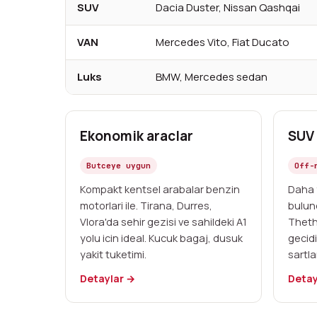
SUV
Dacia Duster, Nissan Qashqai
VAN
Mercedes Vito, Fiat Ducato
Luks
BMW, Mercedes sedan
Ekonomik araclar
SUV 
Butceye uygun
Off-
Kompakt kentsel arabalar benzin
Daha 
motorlari ile. Tirana, Durres,
bulun
Vlora'da sehir gezisi ve sahildeki A1
Theth'
yolu icin ideal. Kucuk bagaj, dusuk
gecidi
yakit tuketimi.
sartla
Detaylar →
Detay