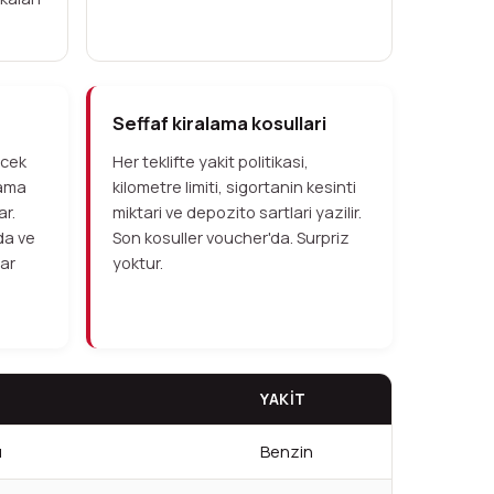
Seffaf kiralama kosullari
rcek
Her teklifte yakit politikasi,
lama
kilometre limiti, sigortanin kesinti
ar.
miktari ve depozito sartlari yazilir.
da ve
Son kosuller voucher'da. Surpriz
lar
yoktur.
YAKIT
u
Benzin