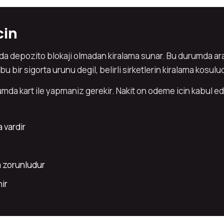
cin
flarda depozito blokaji olmadan kiralama sunar. Bu durumda ar
u bir sigorta urunu degil, belirli sirketlerin kiralama kosulu
a kart ile yapmaniz gerekir. Nakit on odeme icin kabul edil
 vardir
a zorunludur
nir