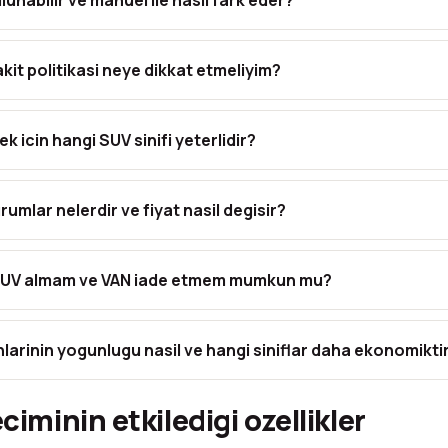
unabilir ve manuel ile nasil fark eder?
yakit politikasi neye dikkat etmeliyim?
 icin hangi SUV sinifi yeterlidir?
umlar nelerdir ve fiyat nasil degisir?
a SUV almam ve VAN iade etmem mumkun mu?
larinin yogunlugu nasil ve hangi siniflar daha ekonomikti
ciminin etkiledigi ozellikler