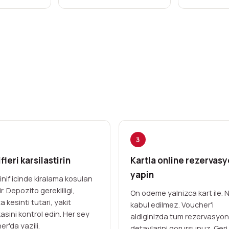
3
fleri karsilastirin
Kartla online rezervas
yapin
inif icinde kiralama kosulan
r. Depozito gerekliligi,
On odeme yalnizca kart ile. N
a kesinti tutari, yakit
kabul edilmez. Voucher'i
kasini kontrol edin. Her sey
aldiginizda tum rezervasyon
r'da yazili.
detaylarini gorursunuz. Geri