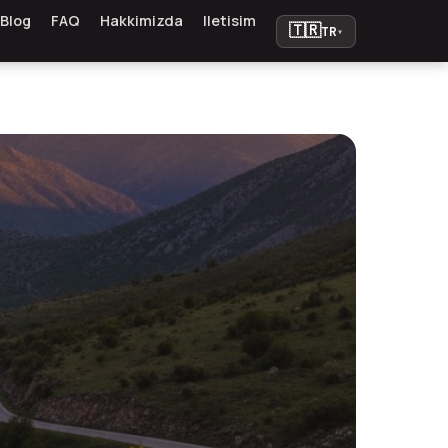
Blog
FAQ
Hakkimizda
Iletisim
🇹🇷
TR
▾