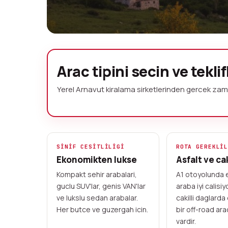
Arnavutluktaki 
Arac tipini secin ve teklif
dogru araciyi s
Yerel Arnavut kiralama sirketlerinden gercek zama
Ekonomik kompakt arabasinda sehir 
seyahatine kadar - Arnavutluktaki yer
butce icin arac sunuyor. Size uygun sin
SINIF CESITLILIGI
ROTA GEREKLI
Ekonomikten lukse
Asfalt ve cak
guvenle rezervasyon yapin.
Kompakt sehir arabalari,
A1 otoyolunda 
guclu SUV'lar, genis VAN'lar
araba iyi calisiy
20+ kiralama noktasi
Kartla on odeme
ve lukslu sedan arabalar.
cakilli daglard
Her butce ve guzergah icin.
bir off-road ara
vardir.