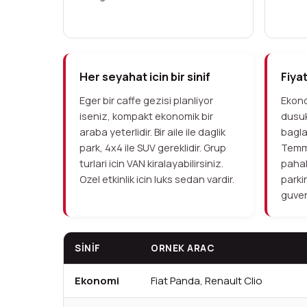
Her seyahat icin bir sinif
Fiyat
Eger bir caffe gezisi planliyor
Ekono
iseniz, kompakt ekonomik bir
dusuk
araba yeterlidir. Bir aile ile daglik
bagla
park, 4x4 ile SUV gereklidir. Grup
Temmu
turlari icin VAN kiralayabilirsiniz.
pahal
Ozel etkinlik icin luks sedan vardir.
parki
guvenl
SINIF
ORNEK ARAC
Ekonomi
Fiat Panda, Renault Clio