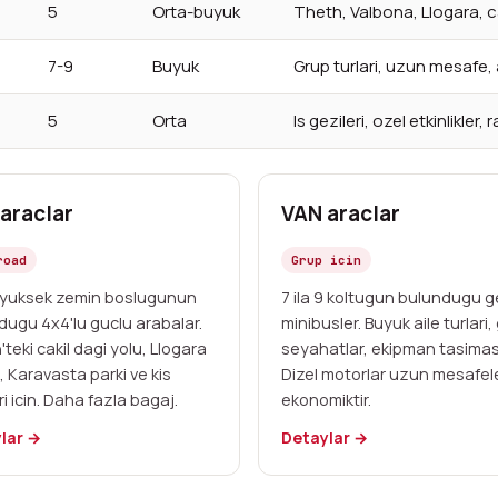
5
Orta-buyuk
Theth, Valbona, Llogara, ca
7-9
Buyuk
Grup turlari, uzun mesafe, 
5
Orta
Is gezileri, ozel etkinlikler
araclar
VAN araclar
road
Grup icin
yuksek zemin boslugunun
7 ila 9 koltugun bulundugu g
dugu 4x4'lu guclu arabalar.
minibusler. Buyuk aile turlari,
teki cakil dagi yolu, Llogara
seyahatlar, ekipman tasimasi
, Karavasta parki ve kis
Dizel motorlar uzun mesafel
ri icin. Daha fazla bagaj.
ekonomiktir.
lar →
Detaylar →