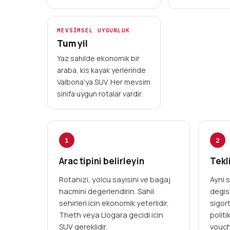
MEVSIMSEL UYGUNLUK
Tum yil
Yaz sahilde ekonomik bir
araba, kis kayak yerlerinde
Valbona'ya SUV. Her mevsim
sinifa uygun rotalar vardir.
1
2
Arac tipini belirleyin
Tekli
Rotanizi, yolcu sayisini ve bagaj
Ayni s
hacmini degerlendirin. Sahil
degisi
sehirleri icin ekonomik yeterlidir,
sigort
Theth veya Llogara gecidi icin
politi
SUV gereklidir.
vouche