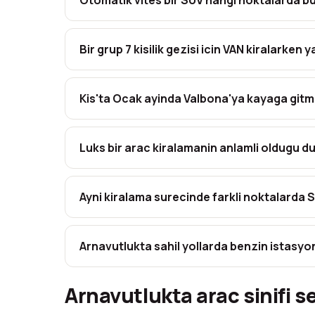
Otomatik vites bir SUV hangi noktalarda bul
Bir grup 7 kisilik gezisi icin VAN kiralarken 
Kis'ta Ocak ayinda Valbona'ya kayaga gitmek
Luks bir arac kiralamanin anlamli oldugu dur
Ayni kiralama surecinde farkli noktalard
Arnavutlukta sahil yollarda benzin istasyon
Arnavutlukta arac sinifi se