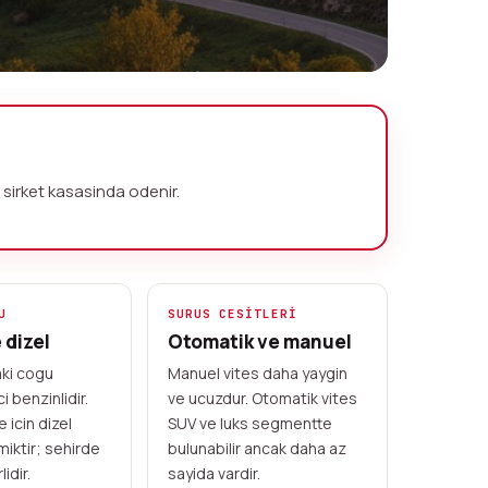
 sirket kasasinda odenir.
U
SURUS CESITLERI
 dizel
Otomatik ve manuel
aki cogu
Manuel vites daha yaygin
i benzinlidir.
ve ucuzdur. Otomatik vites
icin dizel
SUV ve luks segmentte
iktir; sehirde
bulunabilir ancak daha az
idir.
sayida vardir.