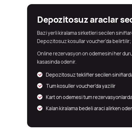
Depozitosuz araclar se
Bazi yerli kiralama sirketleri secilen sini
Depozitosuz kosullar voucher'da belirtilir; b
Online rezervasyon on odemesini her durumd
kasasinda odenir.
Depozitosuz teklifler secilen siniflarda
Tum kosuller voucher'da yazilir
Kart on odemesi tum rezervasyonlard
Kalan kiralama bedeli araci alirken ode