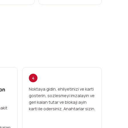
4
yon
Noktaya gidin, ehliyetinizi ve karti
gosterin, sozlesmeyi imzalayin ve
geri kalan tutar ve blokaji ayin
akit
karti ile odersiniz. Anahtarlar sizin.
 kalan