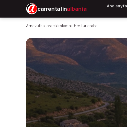
Ana sayfa
carrentalin
albania
Arnavutluk arac kiralama
Her tur araba