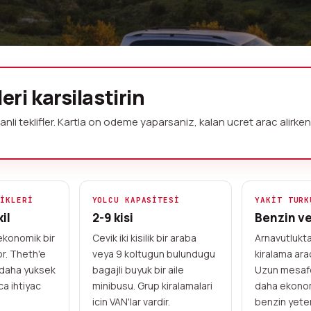
seyahatiniz icin
leri karsilastirin
ecin
nli teklifler. Kartla on odeme yaparsaniz, kalan ucret arac alirken
gezisinden daga kaygan yollarda SUV
el kiralama sirketleri her rota ve
ifi bulun, teklifleri karsilastirin ve
LIKLERI
YOLCU KAPASITESI
YAKIT TURK
il
2-9 kisi
Benzin ve
ekonomik bir
Cevik iki kisilik bir araba
Arnavutlukt
or. Theth'e
veya 9 koltugun bulundugu
kiralama arac
Esnek kolay rezervasyon
2023'ten beri
a daha yuksek
bagajli buyuk bir aile
Uzun mesafe 
ca ihtiyac
minibusu. Grup kiralamalari
daha ekonom
icin VAN'lar vardir.
benzin yeterl