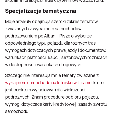
aktualna i praktyczna dla czytelnikow w 2026 roku.
Specjalizacja tematyczna
Moje artykuly obejmuja szeroki zakres tematow
zwiazanych z wynajmem samochodow i
podrozowaniem po Albanii. Pisze o wyborze
odpowiedniego typu pojazdu dla roznych tras,
wymogach dotyczacych prawa jazdy i dokumentow,
warunkach platnosci i kaucji, sezonowych roznicach
w dostepnosci i warunkach drogowych.
Szczegolnie interesuja mnie tematy zwiazane z
wynajmem samochodu na lotnisku w Tiranie
, ktore
jest punktem wyjsciowym dla wiekszosci
podroznych. Znam procedure odbioru pojazdu,
wymogi dotyczace karty kredytowej i zasady zwrotu
samochodu.