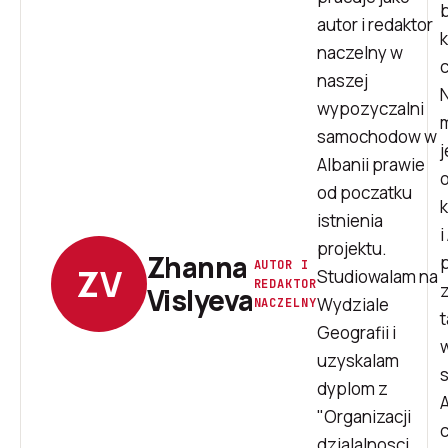
autor i redaktor
k
naczelny w
naszej
N
wypozyczalni
samochodow w
j
Albanii prawie
od poczatku
istnienia
i
projektu.
Zhanna
p
AUTOR I
ZV
Studiowalam na
REDAKTOR
Vislyeva
Wydziale
NACZELNY
t
Geografii i
uzyskalam
dyplom z
A
"Organizacji
dzialalnosci