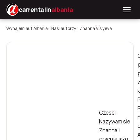
carrentalin
albania
Wynajem aut Albania
Nasi autorzy
Zhanna Vislyeva
k
Czesc!
Nazywam sie
Zhanna i
A
pracuje jako