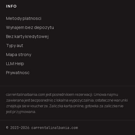
INFO
Metody platnosci
Wynajem bez depozytu
Bez karty kredytowej
Typy aut
Mapa strony
LLM Help
Prywatnosc
carrentalinalbania.com jest posrednikiem rezerwacji. Umowa najmu
zawierana jest bezposrednio z lokalna wypozyczalnia; ostateczne warunki
znajduja sie w voucherze. Zaliczka karta online, gotowka za zaliczke nie
jest przyjmowana.
© 2023–2026 carrentalinalbania.com