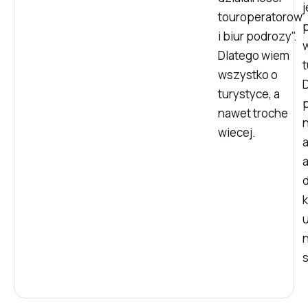
j
touroperatorow
i biur podrozy".
Dlatego wiem
wszystko o
turystyce, a
p
nawet troche
wiecej.
a