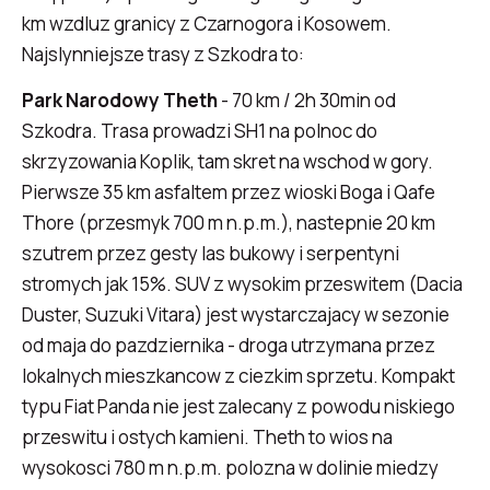
km wzdluz granicy z Czarnogora i Kosowem.
Najslynniejsze trasy z Szkodra to:
Park Narodowy Theth
- 70 km / 2h 30min od
Szkodra. Trasa prowadzi SH1 na polnoc do
skrzyzowania Koplik, tam skret na wschod w gory.
Pierwsze 35 km asfaltem przez wioski Boga i Qafe
Thore (przesmyk 700 m n.p.m.), nastepnie 20 km
szutrem przez gesty las bukowy i serpentyni
stromych jak 15%. SUV z wysokim przeswitem (Dacia
Duster, Suzuki Vitara) jest wystarczajacy w sezonie
od maja do pazdziernika - droga utrzymana przez
lokalnych mieszkancow z ciezkim sprzetu. Kompakt
typu Fiat Panda nie jest zalecany z powodu niskiego
przeswitu i ostych kamieni. Theth to wios na
wysokosci 780 m n.p.m. polozna w dolinie miedzy