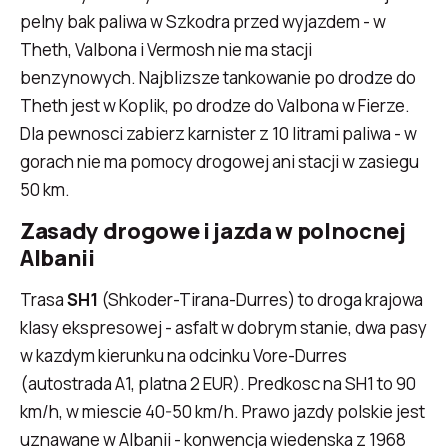
pelny bak paliwa w Szkodra przed wyjazdem - w
Theth, Valbona i Vermosh nie ma stacji
benzynowych. Najblizsze tankowanie po drodze do
Theth jest w Koplik, po drodze do Valbona w Fierze.
Dla pewnosci zabierz karnister z 10 litrami paliwa - w
gorach nie ma pomocy drogowej ani stacji w zasiegu
50 km.
Zasady drogowe i jazda w polnocnej
Albanii
Trasa
SH1
(Shkoder-Tirana-Durres) to droga krajowa
klasy ekspresowej - asfalt w dobrym stanie, dwa pasy
w kazdym kierunku na odcinku Vore-Durres
(autostrada A1, platna 2 EUR). Predkosc na SH1 to 90
km/h, w miescie 40-50 km/h. Prawo jazdy polskie jest
uznawane w Albanii - konwencja wiedenska z 1968