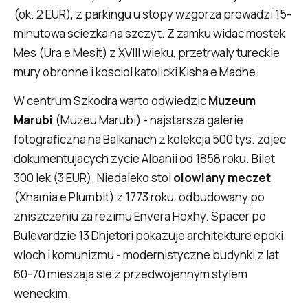
(ok. 2 EUR), z parkingu u stopy wzgorza prowadzi 15-
minutowa sciezka na szczyt. Z zamku widac mostek
Mes (Ura e Mesit) z XVIII wieku, przetrwaly tureckie
mury obronne i kosciol katolicki Kisha e Madhe.
W centrum Szkodra warto odwiedzic
Muzeum
Marubi
(Muzeu Marubi) - najstarsza galerie
fotograficzna na Balkanach z kolekcja 500 tys. zdjec
dokumentujacych zycie Albanii od 1858 roku. Bilet
300 lek (3 EUR). Niedaleko stoi
olowiany meczet
(Xhamia e Plumbit) z 1773 roku, odbudowany po
zniszczeniu za rezimu Envera Hoxhy. Spacer po
Bulevardzie 13 Dhjetori pokazuje architekture epoki
wloch i komunizmu - modernistyczne budynki z lat
60-70 mieszaja sie z przedwojennym stylem
weneckim.