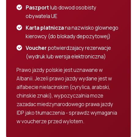
Paszport
lub dowod osobisty
obywatela UE
Karta platnicza
na nazwisko glownego
kierowcy (do blokady depozytowej)
Voucher
potwierdzajacy rezerwacje
(wydruk lub wersja elektroniczna)
Prawo jazdy polskie jest uznawane w
Albanii. Jezeli prawo jazdy wydane jest w
alfabecie nielacinskim (cyrylica, arabski,
chinskie znaki), wypozyczalnia moze
zazadac miedzynarodowego prawa jazdy
IDP jako tłumaczenia - sprawdz wymagania
w voucherze przed wylotem.