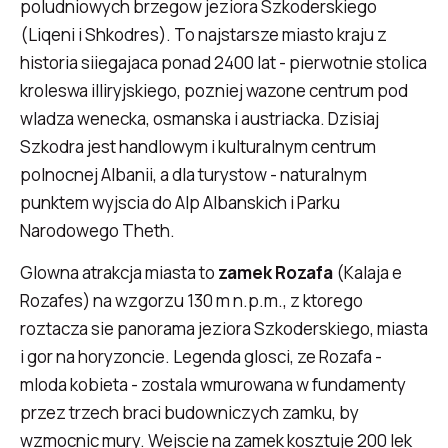
poludniowych brzegow jeziora Szkoderskiego
(Liqeni i Shkodres). To najstarsze miasto kraju z
historia siiegajaca ponad 2400 lat - pierwotnie stolica
kroleswa illiryjskiego, pozniej wazone centrum pod
wladza wenecka, osmanska i austriacka. Dzisiaj
Szkodra jest handlowym i kulturalnym centrum
polnocnej Albanii, a dla turystow - naturalnym
punktem wyjscia do Alp Albanskich i Parku
Narodowego Theth.
Glowna atrakcja miasta to
zamek Rozafa
(Kalaja e
Rozafes) na wzgorzu 130 m n.p.m., z ktorego
roztacza sie panorama jeziora Szkoderskiego, miasta
i gor na horyzoncie. Legenda glosci, ze Rozafa -
mloda kobieta - zostala wmurowana w fundamenty
przez trzech braci budowniczych zamku, by
wzmocnic mury. Wejscie na zamek kosztuje 200 lek