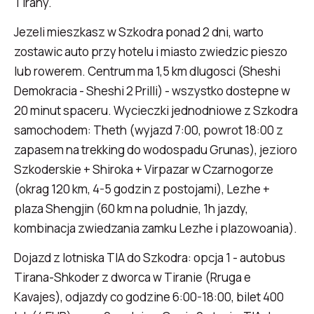
Tirany.
Jezeli mieszkasz w Szkodra ponad 2 dni, warto
zostawic auto przy hotelu i miasto zwiedzic pieszo
lub rowerem. Centrum ma 1,5 km dlugosci (Sheshi
Demokracia - Sheshi 2 Prilli) - wszystko dostepne w
20 minut spaceru. Wycieczki jednodniowe z Szkodra
samochodem: Theth (wyjazd 7:00, powrot 18:00 z
zapasem na trekking do wodospadu Grunas), jezioro
Szkoderskie + Shiroka + Virpazar w Czarnogorze
(okrag 120 km, 4-5 godzin z postojami), Lezhe +
plaza Shengjin (60 km na poludnie, 1h jazdy,
kombinacja zwiedzania zamku Lezhe i plazowoania).
Dojazd z lotniska TIA do Szkodra: opcja 1 - autobus
Tirana-Shkoder z dworca w Tiranie (Rruga e
Kavajes), odjazdy co godzine 6:00-18:00, bilet 400