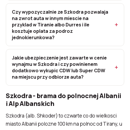
Czy wypozyczalnie ze Szkodra pozwalaja
na zwrot auta w innym miescie na
przyklad w Tiranie albo Durres i ile
kosztuje oplata za podroz
jednokierunkowa?
Jakie ubezpieczenie jest zawarte w cenie
wynajmu w Szkodra i czy powinienem
dodatkowo wykupic CDW lub Super CDW
na miejscu przy odbiorze auta?
Szkodra - brama do polnocnej Albanii
i Alp Albanskich
Szkodra (alb. Shkoder) to czwarte co do wielkosci
miasto Albanii polozne 100 km na polnoc od Tirany, u