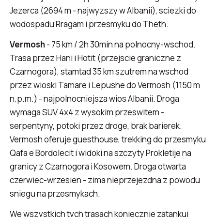
Jezerca (2694 m - najwyzszy w Albanii), sciezki do
wodospadu Rragam i przesmyku do Theth.
Vermosh
- 75 km / 2h 30min na polnocny-wschod.
Trasa przez Hani i Hotit (przejscie graniczne z
Czarnogora), stamtad 35 km szutrem na wschod
przez wioski Tamare i Lepushe do Vermosh (1150 m
n.p.m.) - najpolnocniejsza wios Albanii. Droga
wymaga SUV 4x4 z wysokim przeswitem -
serpentyny, potoki przez droge, brak barierek.
Vermosh oferuje guesthouse, trekking do przesmyku
Qafa e Bordolecit i widoki na szczyty Prokletije na
granicy z Czarnogora i Kosowem. Droga otwarta
czerwiec-wrzesien - zima nieprzejezdna z powodu
sniegu na przesmykach.
We wszystkich tych trasach koniecznie zatankuj