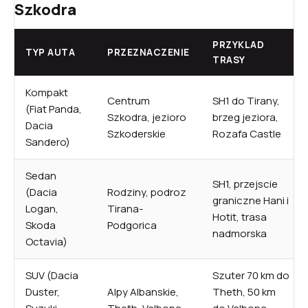
Szkodra
PRZYKLAD
TYP AUTA
PRZEZNACZENIE
TRASY
Kompakt
Centrum
SH1 do Tirany,
(Fiat Panda,
Szkodra, jezioro
brzeg jeziora,
Dacia
Szkoderskie
Rozafa Castle
Sandero)
Sedan
SH1, przejscie
(Dacia
Rodziny, podroz
graniczne Hani i
Logan,
Tirana-
Hotit, trasa
Skoda
Podgorica
nadmorska
Octavia)
SUV (Dacia
Szuter 70 km do
Duster,
Alpy Albanskie,
Theth, 50 km