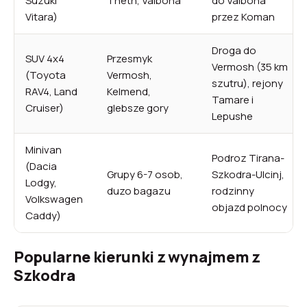
Suzuki
Theth, Valbona
do Valbona
Vitara)
przez Koman
Droga do
SUV 4x4
Przesmyk
Vermosh (35 km
(Toyota
Vermosh,
szutru), rejony
RAV4, Land
Kelmend,
Tamare i
Cruiser)
glebsze gory
Lepushe
Minivan
Podroz Tirana-
(Dacia
Grupy 6-7 osob,
Szkodra-Ulcinj,
Lodgy,
duzo bagazu
rodzinny
Volkswagen
objazd polnocy
Caddy)
Popularne kierunki z wynajmem z
Szkodra