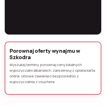
Wynajem samochodow
Porownaj oferty wynajmu w
Szkodra bez depozytu
Szkodra
Szkodra to historyczne miasto polozne nad
Wyszukaj terminy, porownaj ceny lokalnych
najwiekszym jeziorem na Balkanach, 100 km na
wypozyczalni albanskich, zarezerwuj z oplata karta
polnoc od lotniska w Tiranie. Z wynajmem
online. Umowe zawierasz bezposrednio z
samochodu odkryjesz jezioro Szkoderskie, Alpy
wypozyczalnia z vouchera.
Albanskie, Park Narodowy Theth i przejazd przez
przesmyk Vermosh do Czarnogory. Porownujemy
oferty lokalnych wypozyczalni - rezerwuj online z
oplata karta.