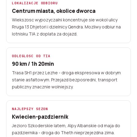
LOKALIZACJE ODBIORU
Centrum miasta, okolice dworca
Lotnisko Tirana 90 km / 1h 20min
Wiekszosc wypozyczalni koncentruje sie wokol ulicy
Theth 70 km / 2h 30min szutrem
Rruga 13 Dhjetori i dzielnicy Qendra. Mozliwy odbiur na
lotnisku TIA z doplata za dojazd.
8+ lokalnych wypozyczalni
Przejscie graniczne Hani i Hotit 40 km
ODLEGLOSC OD TIA
90 km / 1h 20min
Trasa SH1 przez Lezhe - droga ekspresowa w dobrym
stanie asfaltowym. Przejazd bezposredni, transport
publiczny znacznie wolniejszy.
NAJLEPSZY SEZON
Kwiecien-pazdziernik
Jezioro Szkoderskie latem, Alpy Albanskie od maja do
pazdziernika - droga do Theth nieprzejezdna zima.