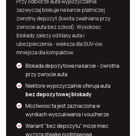
Przy odbiorze auta wypozyczalnia
zazwyczaj blokuje na karcie platniczej
zwrotny depozyt (kwota zwalniana przy
zwrocie auta bez szkod). Wysokosc
blokady zalezy od klasy auta i
ubezpieczenia - wieksza dla SUV-ow,
mniejsza dla kompaktow.
Blokada depozytowa na karcie - zwrotna
przy zwrocie auta
Niektore wypozyczalnie oferuja auta
bez depozytowej blokady
Mozliwosc ta jest zaznaczona w
wynikach wyszukiwania i voucherze
Wariant "bez depozytu" moze miec
wyzsza stawke podstawowa