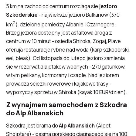
5 km na zachod od centrum rozciaga sie
jezioro
Szkoderskie
- najwieksze jezioro Balkanow (370
2
km
), dzielone pomiedzy Albanie i Czarnogore.
Brzeg jeziora dostepny jest asfaltowa droga z
centrum w 10 minut - osiedla Shiroka, Zogaj, Plave
oferuja restauracje rybne nad woda (karp szkoderski,
eel, bleak). Od listopada do lutego jezioro zamienia
sie w rezerwat dla ptakow wodnych - 270 gatunkow,
w tym pelikany, kormorany i czaple. Nad jeziorem
prowadza sciezki rowerowe i kajakowe trasy -
wypozyczy sprzetu w Shiroka (kayak 10 EUR/dzien).
Z wynajmem samochodem z Szkodra
do Alp Albanskich
Szkodra jest brama do
Alp Albanskich
(Alpet
Shqiptare) - pasma gorskiego ciagnacego sie na 100