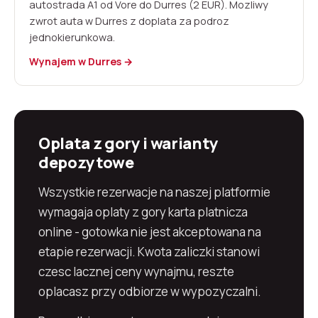
autostrada A1 od Vore do Durres (2 EUR). Mozliwy
zwrot auta w Durres z doplata za podroz
jednokierunkowa.
Wynajem w Durres →
Oplata z gory i warianty
depozytowe
Wszystkie rezerwacje na naszej platformie
wymagaja oplaty z gory karta platnicza
online - gotowka nie jest akceptowana na
etapie rezerwacji. Kwota zaliczki stanowi
czesc lacznej ceny wynajmu, reszte
oplacasz przy odbiorze w wypozyczalni.