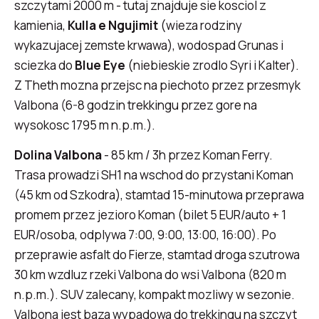
szczytami 2000 m - tutaj znajduje sie kosciol z
kamienia,
Kulla e Ngujimit
(wieza rodziny
wykazujacej zemste krwawa), wodospad Grunas i
sciezka do
Blue Eye
(niebieskie zrodlo Syri i Kalter).
Z Theth mozna przejsc na piechoto przez przesmyk
Valbona (6-8 godzin trekkingu przez gore na
wysokosc 1795 m n.p.m.).
Dolina Valbona
- 85 km / 3h przez Koman Ferry.
Trasa prowadzi SH1 na wschod do przystani Koman
(45 km od Szkodra), stamtad 15-minutowa przeprawa
promem przez jezioro Koman (bilet 5 EUR/auto + 1
EUR/osoba, odplywa 7:00, 9:00, 13:00, 16:00). Po
przeprawie asfalt do Fierze, stamtad droga szutrowa
30 km wzdluz rzeki Valbona do wsi Valbona (820 m
n.p.m.). SUV zalecany, kompakt mozliwy w sezonie.
Valbona jest baza wypadowa do trekkingu na szczyt