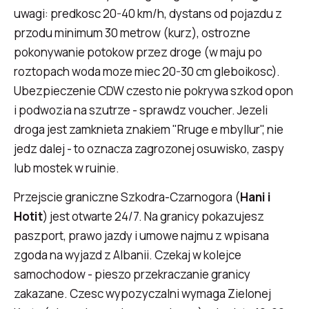
uwagi: predkosc 20-40 km/h, dystans od pojazdu z
przodu minimum 30 metrow (kurz), ostrozne
pokonywanie potokow przez droge (w maju po
roztopach woda moze miec 20-30 cm gleboikosc).
Ubezpieczenie CDW czesto nie pokrywa szkod opon
i podwozia na szutrze - sprawdz voucher. Jezeli
droga jest zamknieta znakiem "Rruge e mbyllur", nie
jedz dalej - to oznacza zagrozonej osuwisko, zaspy
lub mostek w ruinie.
Przejscie graniczne Szkodra-Czarnogora (
Hani i
Hotit
) jest otwarte 24/7. Na granicy pokazujesz
paszport, prawo jazdy i umowe najmu z wpisana
zgoda na wyjazd z Albanii. Czekaj w kolejce
samochodow - pieszo przekraczanie granicy
zakazane. Czesc wypozyczalni wymaga Zielonej