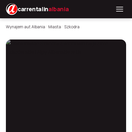
carrentalin
albania
Wynajem aut Albania
Miasta
Szkodra