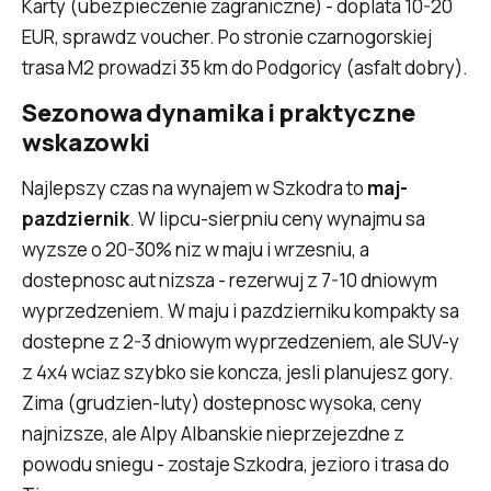
Karty (ubezpieczenie zagraniczne) - doplata 10-20
EUR, sprawdz voucher. Po stronie czarnogorskiej
trasa M2 prowadzi 35 km do Podgoricy (asfalt dobry).
Sezonowa dynamika i praktyczne
wskazowki
Najlepszy czas na wynajem w Szkodra to
maj-
pazdziernik
. W lipcu-sierpniu ceny wynajmu sa
wyzsze o 20-30% niz w maju i wrzesniu, a
dostepnosc aut nizsza - rezerwuj z 7-10 dniowym
wyprzedzeniem. W maju i pazdzierniku kompakty sa
dostepne z 2-3 dniowym wyprzedzeniem, ale SUV-y
z 4x4 wciaz szybko sie koncza, jesli planujesz gory.
Zima (grudzien-luty) dostepnosc wysoka, ceny
najnizsze, ale Alpy Albanskie nieprzejezdne z
powodu sniegu - zostaje Szkodra, jezioro i trasa do