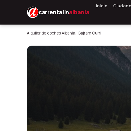
Inicio
Ciudad
carrentalin
albania
Alquiler de coches Albania
Bajram Curri