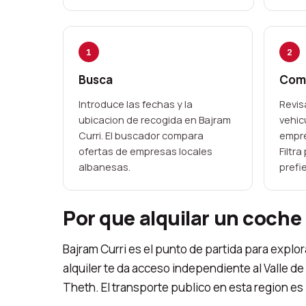
1
2
Busca
Com
Introduce las fechas y la
Revis
ubicacion de recogida en Bajram
vehic
Curri. El buscador compara
empre
ofertas de empresas locales
Filtra
albanesas.
prefi
Por que alquilar un coche
Bajram Curri es el punto de partida para expl
alquiler te da acceso independiente al Valle d
Theth. El transporte publico en esta region es l