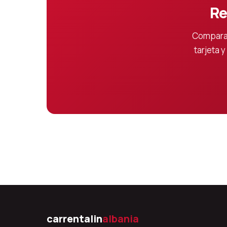
Re
Compara 
tarjeta 
carrentalin
albania