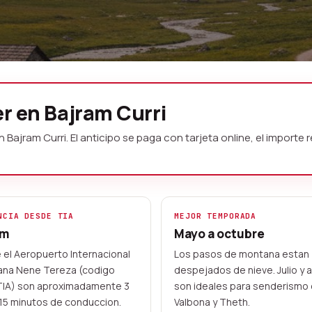
ches Bajram
er en Bajram Curri
ito
ram Curri. El anticipo se paga con tarjeta online, el importe re
ales de alquiler en Bajram Curri,
l de Valbona y Theth. Reserva online
 el voucher.
NCIA DESDE TIA
MEJOR TEMPORADA
km
Mayo a octubre
20+ ubicaciones en Albania
el Aeropuerto Internacional
Los pasos de montana estan
ana Nene Tereza (codigo
despejados de nieve. Julio y
TIA) son aproximadamente 3
son ideales para senderismo
15 minutos de conduccion.
Valbona y Theth.