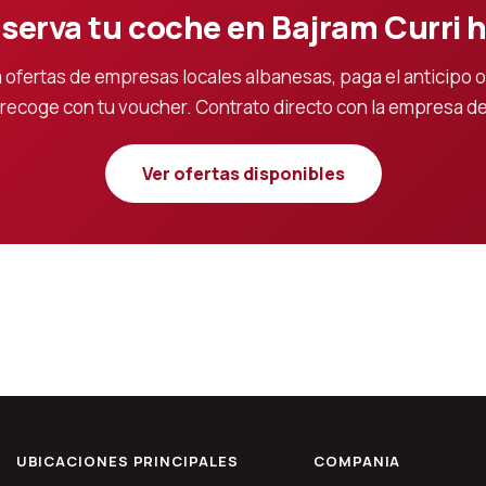
serva tu coche en Bajram Curri 
ofertas de empresas locales albanesas, paga el anticipo o
y recoge con tu voucher. Contrato directo con la empresa de 
Ver ofertas disponibles
UBICACIONES PRINCIPALES
COMPANIA