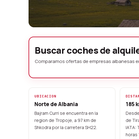
Alquiler de co
Buscar coches de alquil
Curri sin depos
Comparamos ofertas de empresas albanesas en Baj
Comparamos ofertas de empresas loc
puerta de entrada al Parque Naciona
con anticipo por tarjeta, recoge con
UBICACION
DISTA
Norte de Albania
185 
Desde 2023
Comparador independiente
Bajram Curri se encuentra en la
Desde 
region de Tropoje, a 97 km de
de Tir
Contrato con empresa local
Shkodra por la carretera SH22.
IATA: 
horas 