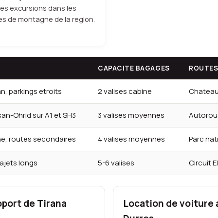
les excursions dans les
ges de montagne de la region.
CAPACITE BAGAGES
ROUTES
an, parkings etroits
2 valises cabine
Chateau,
san-Ohrid sur A1 et SH3
3 valises moyennes
Autorout
ne, routes secondaires
4 valises moyennes
Parc nat
rajets longs
5-6 valises
Circuit 
port de Tirana
Location de voiture 