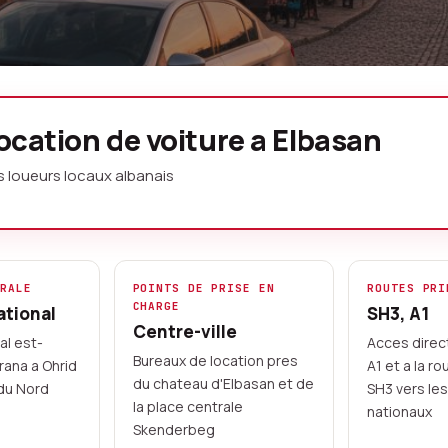
ture Elbasan
ocation de voiture a Elbasan
s loueurs locaux albanais
anaise centrale avec une voiture de
eurs locaux, reservez en ligne et
riviere Shkumbin et les routes de
TRALE
POINTS DE PRISE EN
ROUTES PRI
CHARGE
ational
SH3, A1
thme.
Centre-ville
pal est-
Acces direct
Bureaux de location pres
irana a Ohrid
A1 et a la r
rte en ligne
du chateau d'Elbasan et de
du Nord
SH3 vers le
2023
la place centrale
nationaux
Skenderbeg