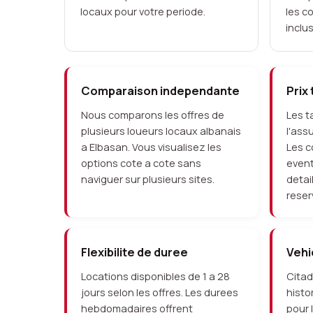
locaux pour votre periode.
les c
inclu
Comparaison independante
Prix
Nous comparons les offres de
Les t
plusieurs loueurs locaux albanais
l'ass
a Elbasan. Vous visualisez les
Les c
options cote a cote sans
even
naviguer sur plusieurs sites.
detai
reser
Flexibilite de duree
Vehi
Locations disponibles de 1 a 28
Citad
jours selon les offres. Les durees
histo
hebdomadaires offrent
pour 