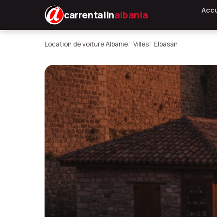
Accu
carrentalin
albania
Location de voiture Albanie
Villes
Elbasan