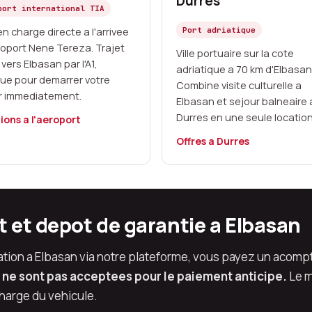
Durres
port international TIA
en charge directe a l'arrivee
Port adriatique
eroport Nene Tereza. Trajet
Ville portuaire sur la cote
 vers Elbasan par l'A1,
adriatique a 70 km d'Elbasan
que pour demarrer votre
Combine visite culturelle a
r immediatement.
Elbasan et sejour balneaire 
Durres en une seule location
ions a l'aeroport
Offres a Durres
 et depot de garantie a Elbasan
tion a Elbasan via notre plateforme, vous payez un acompt
ne sont pas acceptees pour le paiement anticipe.
Le m
charge du vehicule.