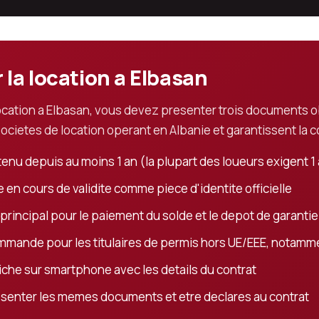
la location a Elbasan
ocation a Elbasan, vous devez presenter trois documents ob
cietes de location operant en Albanie et garantissent la c
etenu depuis au moins 1 an (la plupart des loueurs exigent 
 en cours de validite comme piece d'identite officielle
rincipal pour le paiement du solde et le depot de garanti
mmande pour les titulaires de permis hors UE/EEE, notamme
iche sur smartphone avec les details du contrat
senter les memes documents et etre declares au contrat