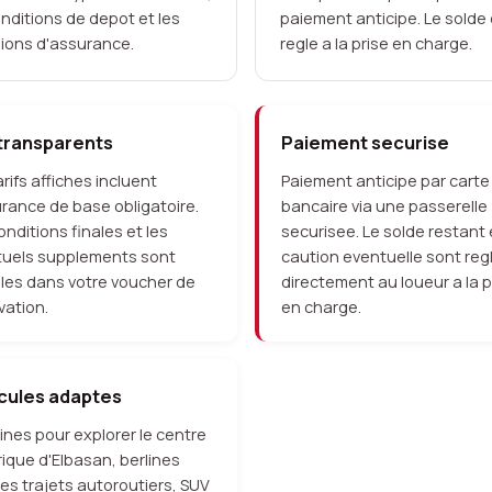
onditions de depot et les
paiement anticipe. Le solde
sions d'assurance.
regle a la prise en charge.
 transparents
Paiement securise
arifs affiches incluent
Paiement anticipe par carte
urance de base obligatoire.
bancaire via une passerelle
onditions finales et les
securisee. Le solde restant 
tuels supplements sont
caution eventuelle sont reg
lles dans votre voucher de
directement au loueur a la p
vation.
en charge.
cules adaptes
ines pour explorer le centre
rique d'Elbasan, berlines
les trajets autoroutiers, SUV