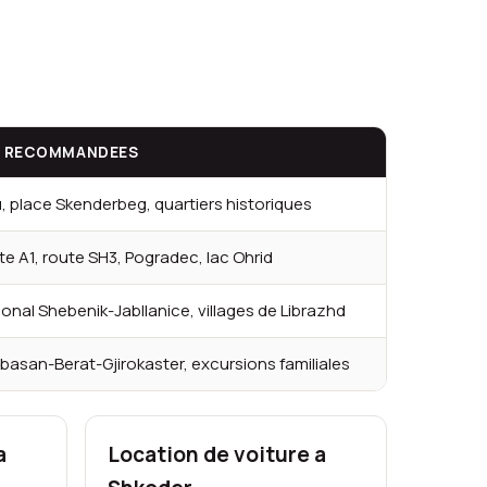
 RECOMMANDEES
 place Skenderbeg, quartiers historiques
e A1, route SH3, Pogradec, lac Ohrid
ional Shebenik-Jabllanice, villages de Librazhd
Elbasan-Berat-Gjirokaster, excursions familiales
a
Location de voiture a