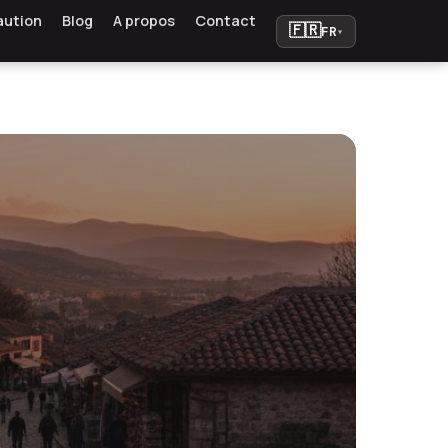
aution
Blog
A propos
Contact
🇫🇷
FR
▾