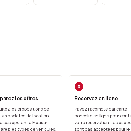
3
arez les offres
Reservez en ligne
ltez les propositions de
Payez l'acompte par carte
eurs societes de location
bancaire en ligne pour conf
aises operant a Elbasan.
votre reservation. Les espe
rez les types de vehicules,
sont pas acceptees pour le