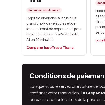
Tirana
Aero
54 km au nord-ouest
Prise 
a l'a
Capitale albanaise avec le plus
direct
grand choix de vehicules et de
prati
loueurs. Point de depart ideal pour
sejou
rejoindre Elbasan via l'autoroute
A1 en 50 minutes.
Locat
Comparer les offres a Tirana
Conditions de paiement
Lorsque vous reservez une voiture de loca
confirmer votre reservation.
Les especes 
bureau du loueur local lors de la prise en 