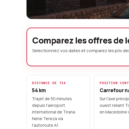
Location de voi
Comparez les offres de l
sans caution
Selectionnez vos dates et comparez les prix de
Explorez Elbasan et la campagne alb
location. Comparez les offres de lou
decouvrez le chateau historique, la 
DISTANCE DE TIA
POSITION CEN
54 km
Carrefour n
montagne environnantes a votre ry
Trajet de 50 minutes
Sur l'axe princi
depuis l'aeroport
ouest reliant T
Loueurs locaux albanais
Paiement par ca
international de Tirana
en Macedoine 
Options sans depot disponibles
Depuis 
Nene Tereza via
l'autoroute A1