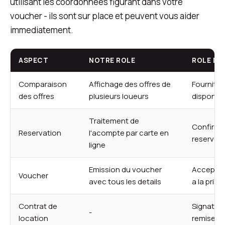
utilisant les coordonnees figurant dans votre
voucher - ils sont sur place et peuvent vous aider
immediatement.
ASPECT
NOTRE ROLE
ROLE DU
Comparaison
Affichage des offres de
Fourniture
des offres
plusieurs loueurs
disponibil
Traitement de
Confirmat
Reservation
l'acompte par carte en
reservat
ligne
Emission du voucher
Acceptat
Voucher
avec tous les details
a la pris
Contrat de
Signature
-
location
remise du