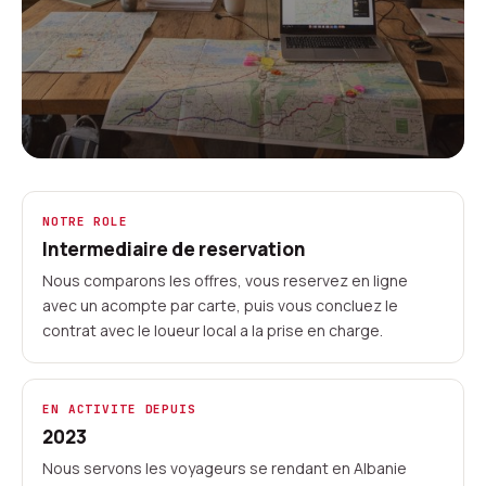
Qui sommes-nous -
NOTRE ROLE
agregateur independant de
Intermediaire de reservation
location auto en Albanie
Nous comparons les offres, vous reservez en ligne
avec un acompte par carte, puis vous concluez le
carrentalinalbania.com est un agregateur
contrat avec le loueur local a la prise en charge.
independant de location de voitures pour
l'Albanie. Nous comparons les offres de loueurs
locaux albanais sur plus de 20 sites depuis 2023.
EN ACTIVITE DEPUIS
2023
Nous ne possedons pas de vehicules - chaque
contrat de location est conclu directement avec
Nous servons les voyageurs se rendant en Albanie