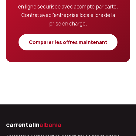
en ligne securisee avec acompte par carte.
Contrat avec l'entreprise locale lors de la
prise en charge.
Comparer les offres maintenant
carrentalin
albania