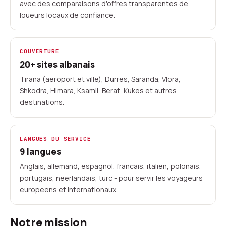
l'entreprise locale.
avec des comparaisons d'offres transparentes de
loueurs locaux de confiance.
Agregateur depuis 2023
20+ sites en Albanie
Equipe reelle
Loueurs locaux
COUVERTURE
20+ sites albanais
Tirana (aeroport et ville), Durres, Saranda, Vlora,
Shkodra, Himara, Ksamil, Berat, Kukes et autres
destinations.
LANGUES DU SERVICE
9 langues
Anglais, allemand, espagnol, francais, italien, polonais,
portugais, neerlandais, turc - pour servir les voyageurs
europeens et internationaux.
Notre mission