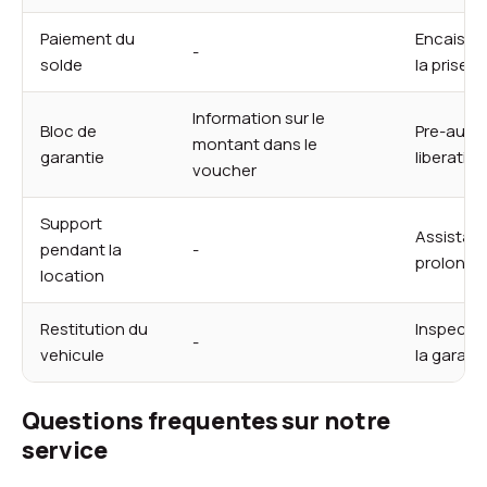
Paiement du
Encaisse
-
solde
la prise 
Information sur le
Bloc de
Pre-autor
montant dans le
garantie
liberation
voucher
Support
Assistanc
pendant la
-
prolonga
location
Restitution du
Inspectio
-
vehicule
la garant
Questions frequentes sur notre
service