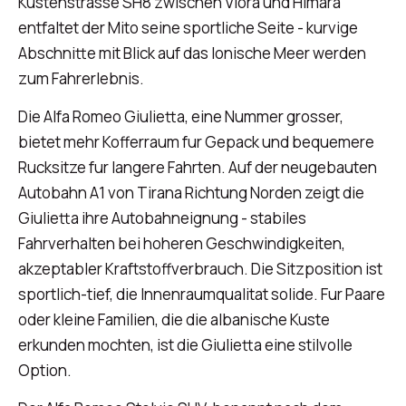
Kustenstrasse SH8 zwischen Vlora und Himara
entfaltet der Mito seine sportliche Seite - kurvige
Abschnitte mit Blick auf das Ionische Meer werden
zum Fahrerlebnis.
Die Alfa Romeo Giulietta, eine Nummer grosser,
bietet mehr Kofferraum fur Gepack und bequemere
Rucksitze fur langere Fahrten. Auf der neugebauten
Autobahn A1 von Tirana Richtung Norden zeigt die
Giulietta ihre Autobahneignung - stabiles
Fahrverhalten bei hoheren Geschwindigkeiten,
akzeptabler Kraftstoffverbrauch. Die Sitzposition ist
sportlich-tief, die Innenraumqualitat solide. Fur Paare
oder kleine Familien, die die albanische Kuste
erkunden mochten, ist die Giulietta eine stilvolle
Option.