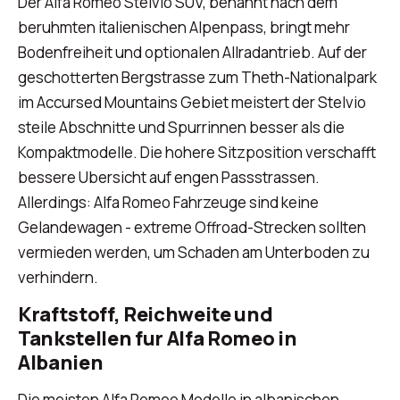
Der Alfa Romeo Stelvio SUV, benannt nach dem
beruhmten italienischen Alpenpass, bringt mehr
Bodenfreiheit und optionalen Allradantrieb. Auf der
geschotterten Bergstrasse zum Theth-Nationalpark
im Accursed Mountains Gebiet meistert der Stelvio
steile Abschnitte und Spurrinnen besser als die
Kompaktmodelle. Die hohere Sitzposition verschafft
bessere Ubersicht auf engen Passstrassen.
Allerdings: Alfa Romeo Fahrzeuge sind keine
Gelandewagen - extreme Offroad-Strecken sollten
vermieden werden, um Schaden am Unterboden zu
verhindern.
Kraftstoff, Reichweite und
Tankstellen fur Alfa Romeo in
Albanien
Die meisten Alfa Romeo Modelle in albanischen