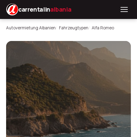
carrentalin
albania
Autovermietung Albanien
Fahrzeugtypen
Alfa Romeo