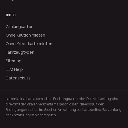
INFO
Zahlungsarten
Ohne Kaution mieten
Ohne Kreditkarte mieten
Fahrzeugtypen
Sitemap
LLM Help
Datenschutz
carrentalinalbania.com ist ein Buchungsvermittler. Der Mietvertrag wird
direkt mit der lokalen Vermietfirma geschlossen; die endgultigen
Bedingungen stehen im Voucher. Anzahlung per Karte online, Barzahlung
der Anzahlung ist nicht moglich.