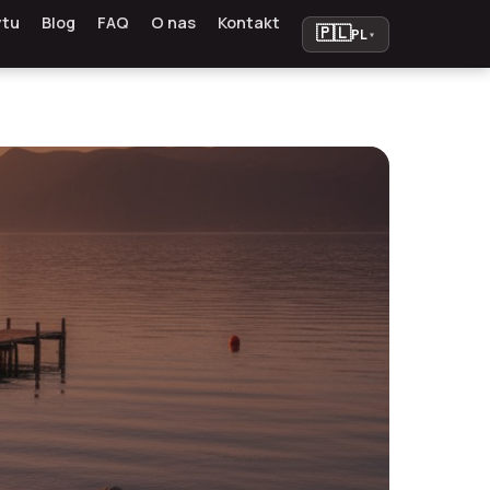
ytu
Blog
FAQ
O nas
Kontakt
🇵🇱
PL
▾