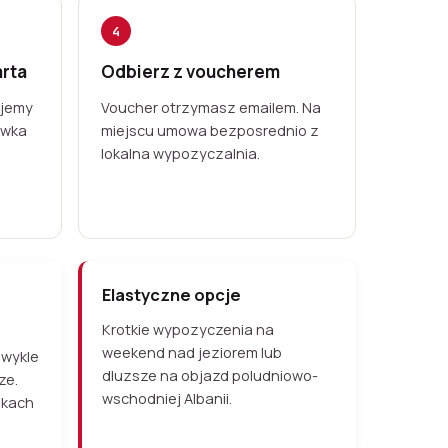
4
arta
Odbierz z voucherem
ujemy
Voucher otrzymasz emailem. Na
owka
miejscu umowa bezposrednio z
lokalna wypozyczalnia.
Elastyczne opcje
Krotkie wypozyczenia na
weekend nad jeziorem lub
zwykle
dluzsze na objazd poludniowo-
ze.
wschodniej Albanii.
nkach