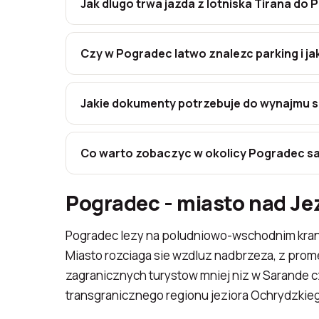
Jak dlugo trwa jazda z lotniska Tirana do 
Czy w Pogradec latwo znalezc parking i j
Jakie dokumenty potrzebuje do wynajmu 
Co warto zobaczyc w okolicy Pogradec s
Pogradec - miasto nad J
Pogradec lezy na poludniowo-wschodnim krancu
Miasto rozciaga sie wzdluz nadbrzeza, z prome
zagranicznych turystow mniej niz w Sarande c
transgranicznego regionu jeziora Ochrydzkieg