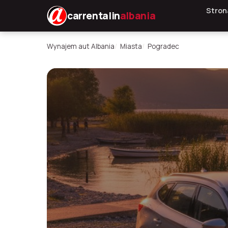
Stron
carrentalin
albania
Wynajem aut Albania
Miasta
Pogradec