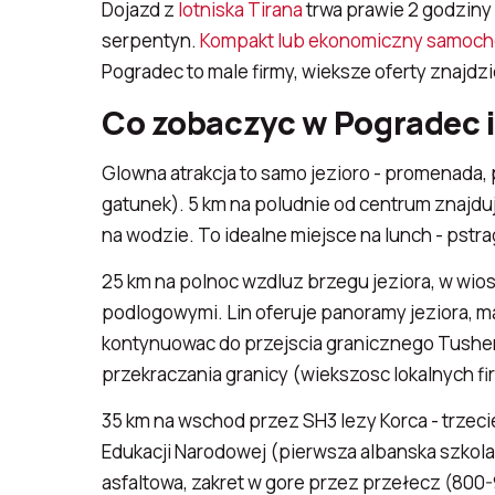
Dojazd z
lotniska Tirana
trwa prawie 2 godziny 
serpentyn.
Kompakt lub ekonomiczny samoc
Pogradec to male firmy, wieksze oferty znajdz
Co zobaczyc w Pogradec 
Glowna atrakcja to samo jezioro - promenada,
gatunek). 5 km na poludnie od centrum znajduje 
na wodzie. To idealne miejsce na lunch - pstrag
25 km na polnoc wzdluz brzegu jeziora, w wiosc
podlogowymi. Lin oferuje panoramy jeziora, ma
kontynuowac do przejscia granicznego Tushem
przekraczania granicy (wiekszosc lokalnych fi
35 km na wschod przez SH3 lezy Korca - trzeci
Edukacji Narodowej (pierwsza albanska szkola z
asfaltowa, zakret w gore przez przełecz (800-