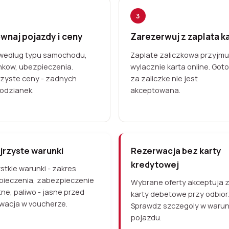
3
wnaj pojazdy i ceny
Zarezerwuj z zaplata k
y wedlug typu samochodu,
Zaplate zaliczkowa przyjm
kow, ubezpieczenia.
wylacznie karta online. Got
rzyste ceny - zadnych
za zaliczke nie jest
odzianek.
akceptowana.
jrzyste warunki
Rezerwacja bez karty
kredytowej
tkie warunki - zakres
pieczenia, zabezpieczenie
Wybrane oferty akceptuja 
ne, paliwo - jasne przed
karty debetowe przy odbior
wacja w voucherze.
Sprawdz szczegoly w waru
pojazdu.