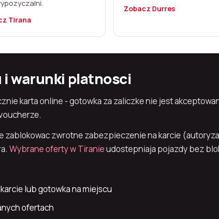
wypozyczalni.
Zobacz Durres
z Tirana
i warunki platnosci
nie karta online - gotowka za zaliczke nie jest akceptowa
 voucherze.
e zablokowac zwrotne zabezpieczenie na karcie (autoryzac
ra.
Wybrane oferty w Tiranie
udostepniaja pojazdy bez bl
karcie lub gotowka na miejscu
nych ofertach