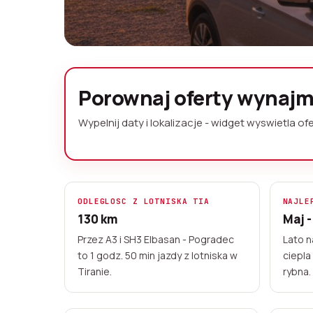
Wynajem sam
Porownaj oferty wynaj
Pogradec bez 
Wypelnij daty i lokalizacje - widget wyswietla 
Pogradec to nadjeziorne miasto na
granicy z Macedonia Polnocna. Ofer
Jeziora Ochrydzkiego - rezerwuj onl
ODLEGLOSC Z LOTNISKA TIA
NAJLE
130 km
Maj -
Lokal 20+ miejsc
Przejrzyste ceny
Ka
Przez A3 i SH3 Elbasan - Pogradec
Lato n
to 1 godz. 50 min jazdy z lotniska w
ciepla
Tiranie.
rybna.