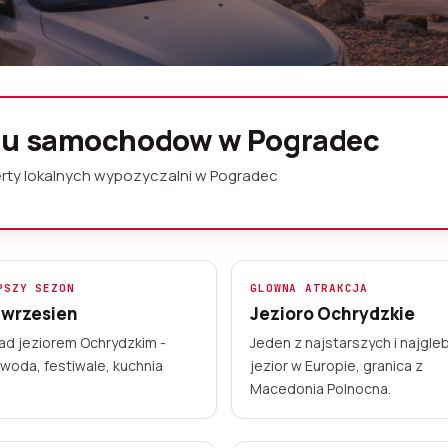
ochodow
mu samochodow w Pogradec
depozytu
oferty lokalnych wypozyczalni w Pogradec
 poludniowym wschodzie Albanii przy
ty lokalnych wypozyczalni na brzegu
ine z karta, odbieraj z voucherem.
PSZY SEZON
GLOWNA ATRAKCJA
 wrzesien
Jezioro Ochrydzkie
rta obowiazuje online
ad jeziorem Ochrydzkim -
Jeden z najstarszych i najgl
 woda, festiwale, kuchnia
jezior w Europie, granica z
Macedonia Polnocna.