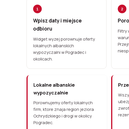
1
2
Wpisz daty i miejsce
Poro
odbioru
Filtr
warun
Widget wyzej porownuje oferty
Przej
lokalnych albanskich
niesp
wypozyczalni w Pogradec i
okolicach.
Lokalne albanskie
Prze
wypozyczalnie
Wszys
ubez
Porownujemy oferty lokalnych
zwrot
firm, ktore znaja region jeziora
rezer
Ochrydzkiego i drogi w okolicy
Pogradec.