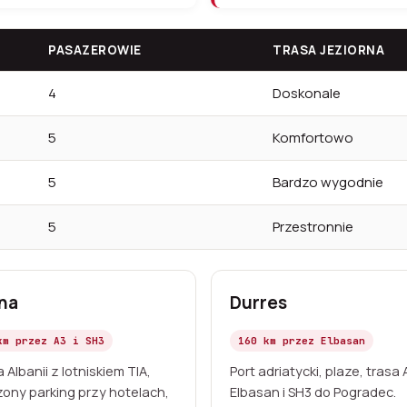
PASAZEROWIE
TRASA JEZIORNA
4
Doskonale
5
Komfortowo
5
Bardzo wygodnie
5
Przestronnie
na
Durres
km przez A3 i SH3
160 km przez Elbasan
a Albanii z lotniskiem TIA,
Port adriatycki, plaze, trasa
zony parking przy hotelach,
Elbasan i SH3 do Pogradec.