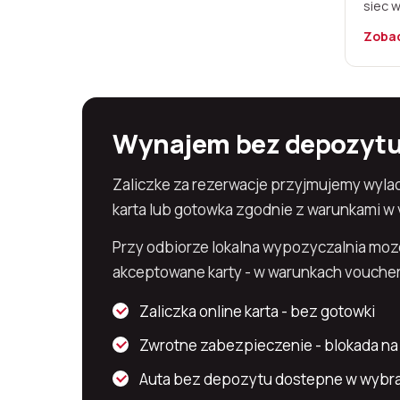
siec 
Zobac
Wynajem bez depozytu 
Zaliczke za rezerwacje przyjmujemy wylacz
karta lub gotowka zgodnie z warunkami w
Przy odbiorze lokalna wypozyczalnia moz
akceptowane karty - w warunkach vouche
Zaliczka online karta - bez gotowki
Zwrotne zabezpieczenie - blokada na 
Auta bez depozytu dostepne w wybra