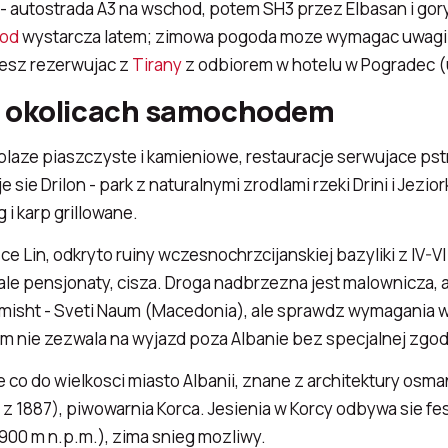
- autostrada A3 na wschod, potem SH3 przez Elbasan i gory.
hod
wystarcza latem; zimowa pogoda moze wymagac uwagi 
iesz rezerwujac z
Tirany
z odbiorem w hotelu w Pogradec (
i okolicach samochodem
 plaze piaszczyste i kamieniowe, restauracje serwujace p
sie Drilon - park z naturalnymi zrodlami rzeki Drini i Jezi
 i karp grillowane.
e Lin, odkryto ruiny wczesnochrzcijanskiej bazyliki z IV-
le pensjonaty, cisza. Droga nadbrzezna jest malownicza, a
isht - Sveti Naum (Macedonia), ale sprawdz wymagania w
rm nie zezwala na wyjazd poza Albanie bez specjalnej zgod
e co do wielkosci miasto Albanii, znane z architektury os
 1887), piwowarnia Korca. Jesienia w Korcy odbywa sie fes
900 m n.p.m.), zima snieg mozliwy.