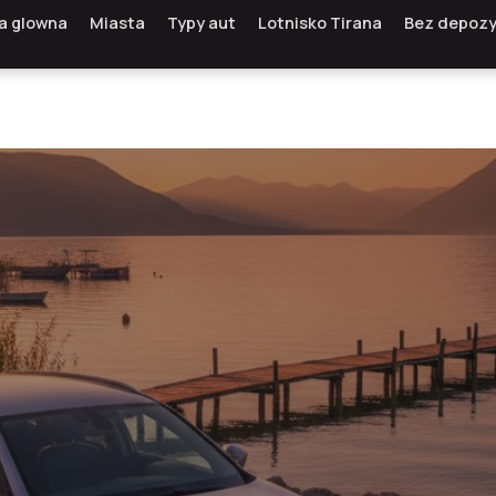
a glowna
Miasta
Typy aut
Lotnisko Tirana
Bez depoz