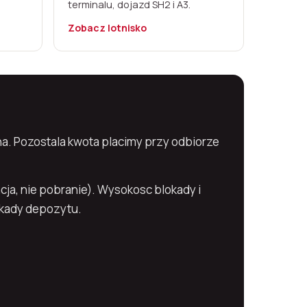
terminalu, dojazd SH2 i A3.
Zobacz lotnisko
na. Pozostala kwota placimy przy odbiorze
ja, nie pobranie). Wysokosc blokady i
okady depozytu.