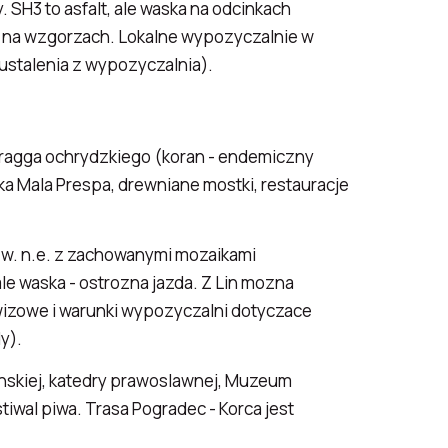
 SH3 to asfalt, ale waska na odcinkach
na wzgorzach. Lokalne wypozyczalnie w
ustalenia z wypozyczalnia).
stragga ochrydzkiego (koran - endemiczny
orka Mala Prespa, drewniane mostki, restauracje
VI w. n.e. z zachowanymi mozaikami
le waska - ostrozna jazda. Z Lin mozna
izowe i warunki wypozyczalni dotyczace
y).
manskiej, katedry prawoslawnej, Muzeum
tiwal piwa. Trasa Pogradec - Korca jest