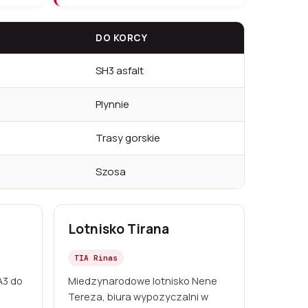
DO KORCY
SH3 asfalt
Plynnie
Trasy gorskie
Szosa
Lotnisko Tirana
TIA Rinas
 A3 do
Miedzynarodowe lotnisko Nene
Tereza, biura wypozyczalni w